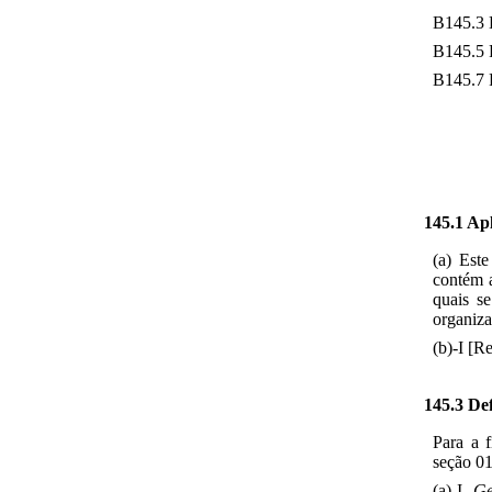
B145.3 
B145.5 
B145.7 
145.1 Ap
(a) Est
contém a
quais s
organiza
(b)-I [
145.3 Def
Para a f
seção 0
(a)-I
Ge