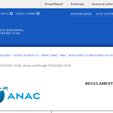
Simplifique!
Participe
Acesso à info
 a busca
3
Ir para o rodapé
4
ACESSIBILIDADE
ALTO CONTR
GISLAÇÃO
>
ACERVO NORMATIVO
>
RBHA E RBAC
>
RBAC - REGULAMENTOS BRASILEIROS DA AVI
7/07/2023 15h50,
última modificação
07/04/2026 15h45
REGULAMENTO