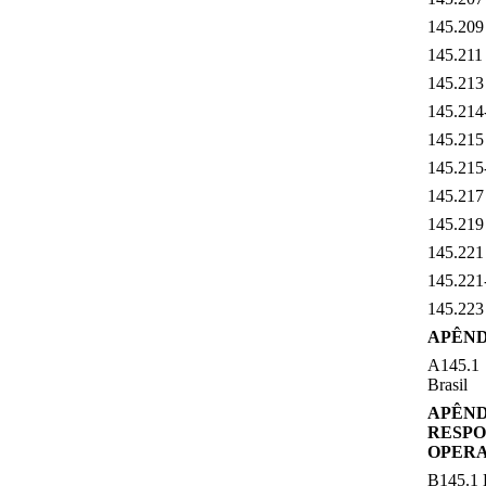
145.209
145.211 
145.213
145.214
145.215
145.215-
145.217
145.219
145.221 
145.221-
145.223
APÊND
A145.1 
Brasil
APÊN
RESP
OPER
B145.1 