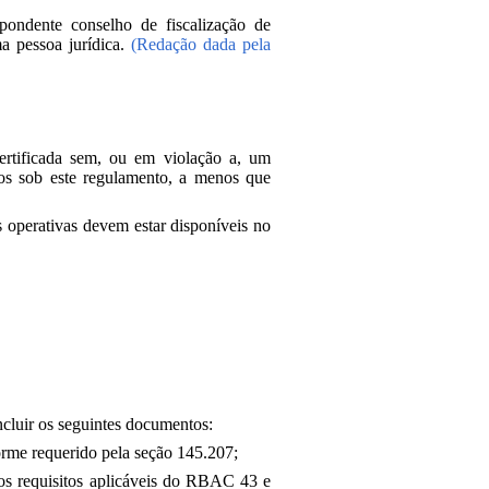
spondente conselho de fiscalização de
ma pessoa jurídica.
(Redação dada pela
rtificada sem, ou em violação a, um
dos sob este regulamento, a menos que
s operativas devem estar disponíveis no
cluir os seguintes documentos:
rme requerido pela seção 145.207;
 os requisitos aplicáveis do RBAC 43 e