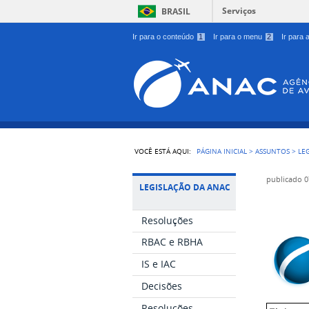
Serviços
BRASIL
Ir para o conteúdo
1
Ir para o menu
2
Ir para
VOCÊ ESTÁ AQUI:
PÁGINA INICIAL
>
ASSUNTOS
>
LE
publicado
0
LEGISLAÇÃO DA ANAC
Resoluções
RBAC e RBHA
IS e IAC
Decisões
Resoluções