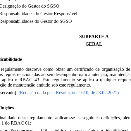
Designação do Gestor do SGSO
Responsabilidades do Gestor Responsável
Responsabilidades do Gestor do SGSO
SUBPARTE A
GERAL
licabilidade
e regulamento descreve como obter um certificado de organização d
s regras relacionadas ao seu desempenho na manutenção, manutenção 
e aplica o RBAC 43. Este regulamento se aplica a qualquer requere
ção de manutenção emitido sob este regulamento.
Reservado]
(Redação dada pela Resolução nº 610, de 23.02.2021)
inições
inalidade deste regulamento, aplicam-se as seguintes definições, alé
1.1 do RBAC 01:
stor Responsável
– GR significa a pessoa única e identificável 