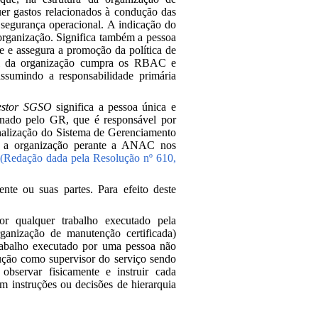
uer gastos relacionados à condução das
 segurança operacional. A indicação do
organização. Significa também a pessoa
 e assegura a promoção da política de
soal da organização cumpra os RBAC e
ssumindo a responsabilidade primária
estor SGSO
significa a pessoa única e
ignado pelo GR, que é responsável por
nalização do Sistema de Gerenciamento
a a organização perante a ANAC nos
(Redação dada pela Resolução nº 610,
nte ou suas partes. Para efeito deste
 por qualquer trabalho executado pela
ganização de manutenção certificada)
trabalho executado por uma pessoa não
dução como supervisor do serviço sendo
observar fisicamente e instruir cada
am instruções ou decisões de hierarquia