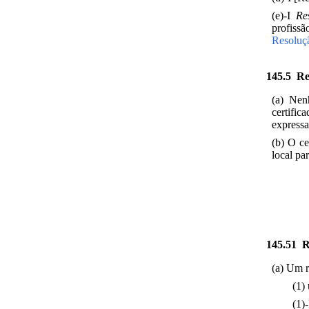
(e)-I
Re
profissã
Resoluç
145.5 Req
(a) Nen
certifi
express
(b) O ce
local pa
145.51 R
(a) Um r
(1)
(1)