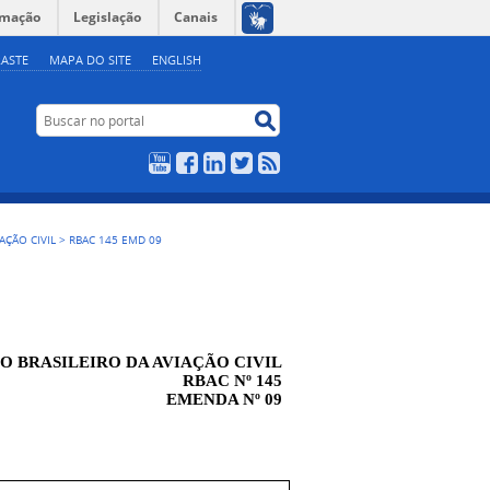
rmação
Legislação
Canais
ASTE
MAPA DO SITE
ENGLISH
Buscar no portal
Buscar no portal
YouTube
Facebook
LinkedIn
Twitter
RSS
AÇÃO CIVIL
>
RBAC 145 EMD 09
 BRASILEIRO DA AVIAÇÃO CIVIL
RBAC Nº 145
EMENDA Nº 09