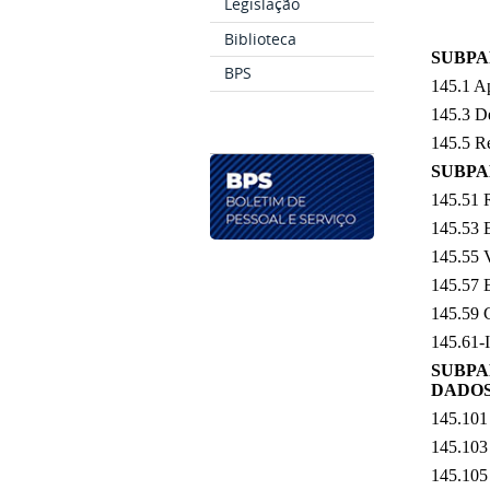
Legislação
Biblioteca
SUBPA
BPS
145.1 Ap
145.3 D
145.5 Re
SUBPA
145.51 R
145.53 E
145.55 V
145.57 E
145.59 C
145.61-I
SUBPA
DADOS
145.101
145.103 
145.105 