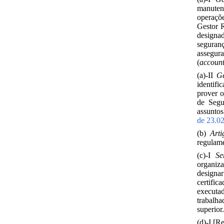
manutenç
operaçõe
Gestor R
designa
seguran
assegur
(
account
(a)-II
Ge
identif
prover 
de Segu
assunto
de 23.0
(b)
Arti
regulame
(c)-I
Se
organiz
designa
certific
executa
trabalha
superio
(d)-I [