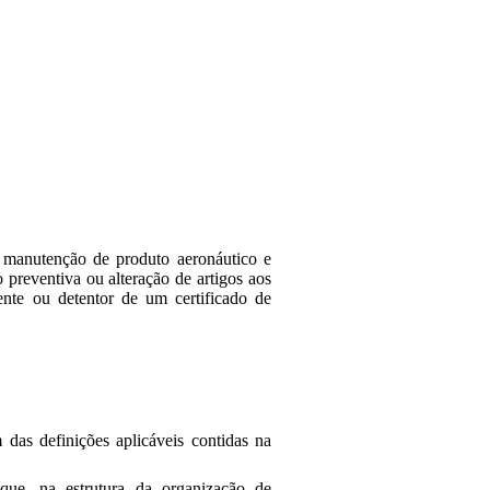
e manutenção de produto aeronáutico e
preventiva ou alteração de artigos aos
nte ou detentor de um certificado de
m das definições aplicáveis contidas na
que, na estrutura da organização de