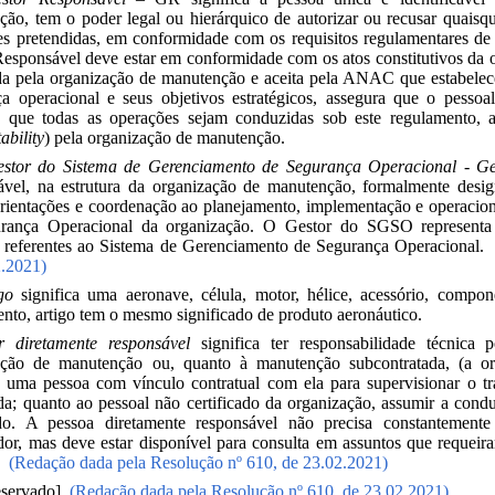
ão, tem o poder legal ou hierárquico de autorizar ou recusar quaisq
s pretendidas, em conformidade com os requisitos regulamentares de
esponsável deve estar em conformidade com os atos constitutivos da 
da pela organização de manutenção e aceita pela ANAC que estabelece
ça operacional e seus objetivos estratégicos, assegura que o pes
a que todas as operações sejam conduzidas sob este regulamento, a
ability
) pela organização de manutenção.
stor do Sistema de Gerenciamento de Segurança Operacional - G
icável, na estrutura da organização de manutenção, formalmente des
orientações e coordenação ao planejamento, implementação e operacio
rança Operacional da organização. O Gestor do SGSO represent
s referentes ao Sistema de Gerenciamento de Segurança Operacional.
2.2021)
go
significa uma aeronave, célula, motor, hélice, acessório, compone
nto, artigo tem o mesmo significado de produto aeronáutico.
r diretamente responsável
significa ter responsabilidade técnica
ação de manutenção ou, quanto à manutenção subcontratada, (a or
r uma pessoa com vínculo contratual com ela para supervisionar o 
ada; quanto ao pessoal não certificado da organização, assumir a con
do. A pessoa diretamente responsável não precisa constantemente 
dor, mas deve estar disponível para consulta em assuntos que requeir
r.
(Redação dada pela Resolução nº 610, de 23.02.2021)
Reservado]
(Redação dada pela Resolução nº 610, de 23.02.2021)