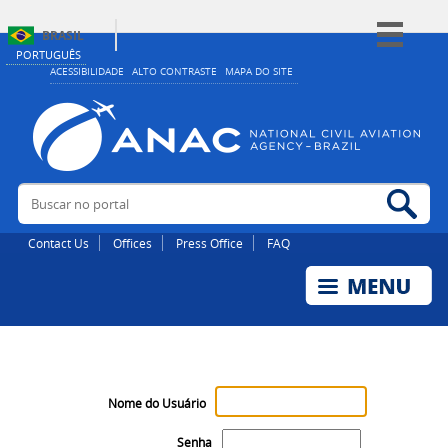
BRASIL
PORTUGUÊS
Simplifique!
ACESSIBILIDADE
ALTO CONTRASTE
MAPA DO SITE
Comunica BR
Participe
Acesso à informação
Buscar no portal
Bus
Legislação
Canais
Contact Us
Offices
Press Office
FAQ
Nome do Usuário
Senha