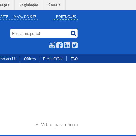
mação
Legislação
Canais
ASTE
MAPA DO SITE
PORTUGUÊS
Buscar no portal
Buscar no portal
YouTube
Facebook
LinkedIn
Twitter
Contact Us
Offices
Press Office
FAQ
Voltar para o topo