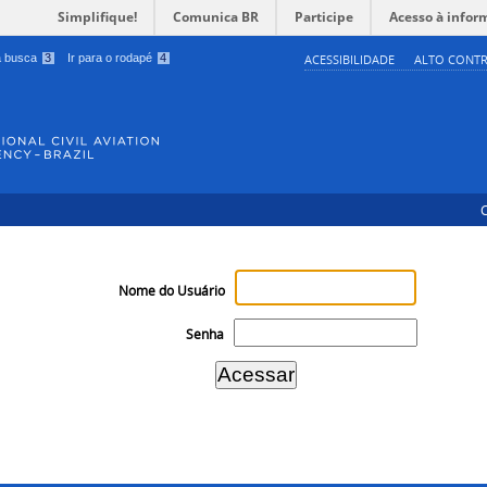
Simplifique!
Comunica BR
Participe
Acesso à infor
 a busca
3
Ir para o rodapé
4
ACESSIBILIDADE
ALTO CONTR
Nome do Usuário
Senha