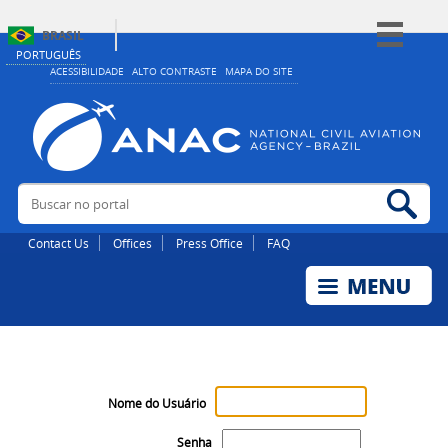
BRASIL
PORTUGUÊS
Simplifique!
ACESSIBILIDADE
ALTO CONTRASTE
MAPA DO SITE
Comunica BR
Participe
Acesso à informação
Buscar no portal
Bus
Legislação
Canais
Contact Us
Offices
Press Office
FAQ
Nome do Usuário
Senha