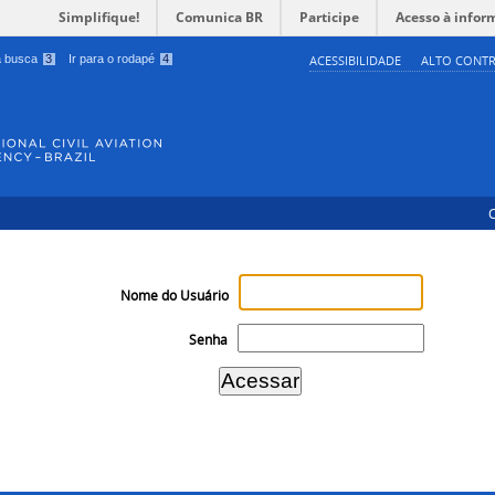
Simplifique!
Comunica BR
Participe
Acesso à infor
 a busca
3
Ir para o rodapé
4
ACESSIBILIDADE
ALTO CONTR
Nome do Usuário
Senha