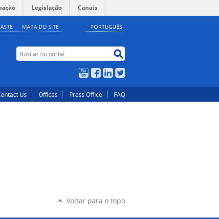
mação
Legislação
Canais
ASTE
MAPA DO SITE
PORTUGUÊS
Buscar no portal
Buscar no portal
YouTube
Facebook
LinkedIn
Twitter
Contact Us
Offices
Press Office
FAQ
Voltar para o topo