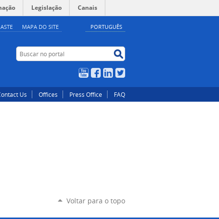
mação
Legislação
Canais
ASTE
MAPA DO SITE
PORTUGUÊS
Buscar no portal
Buscar no portal
YouTube
Facebook
LinkedIn
Twitter
Contact Us
Offices
Press Office
FAQ
Voltar para o topo