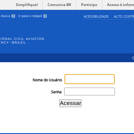
Simplifique!
Comunica BR
Participe
Acesso à infor
 a busca
3
Ir para o rodapé
4
ACESSIBILIDADE
ALTO CONTR
Nome do Usuário
Senha