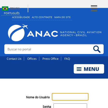
BRASIL
PORTUGUÊS
Simplifique!
ACESSIBILIDADE
ALTO CONTRASTE
MAPA DO SITE
Comunica BR
Participe
Acesso à informação
Buscar no portal
Bus
Legislação
Canais
Contact Us
Offices
Press Office
FAQ
Nome do Usuário
Senha