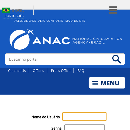
BRASIL
PORTUGUÊS
Simplifique!
ACESSIBILIDADE
ALTO CONTRASTE
MAPA DO SITE
Comunica BR
Participe
Acesso à informação
Buscar no portal
Bus
Legislação
Canais
Contact Us
Offices
Press Office
FAQ
Nome do Usuário
Senha