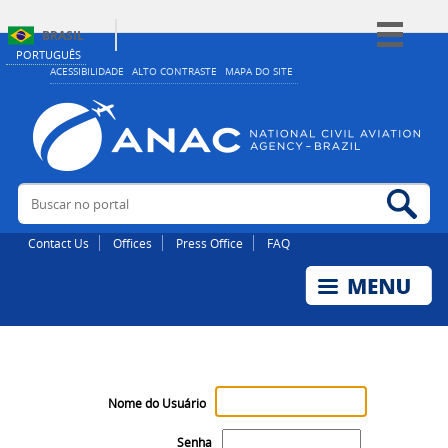
BRASIL
PORTUGUÊS
Simplifique!
ACESSIBILIDADE
ALTO CONTRASTE
MAPA DO SITE
Comunica BR
Participe
Acesso à informação
Buscar no portal
Bus
Legislação
Canais
Contact Us
Offices
Press Office
FAQ
Nome do Usuário
Senha