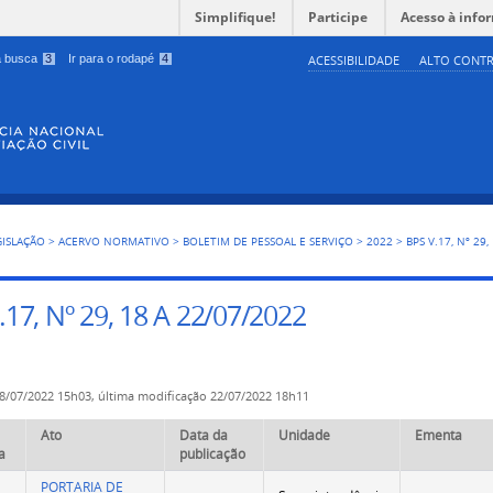
Simplifique!
Participe
Acesso à info
 a busca
3
Ir para o rodapé
4
ACESSIBILIDADE
ALTO CONTR
GISLAÇÃO
>
ACERVO NORMATIVO
>
BOLETIM DE PESSOAL E SERVIÇO
>
2022
>
BPS V.17, Nº 29
.17, Nº 29, 18 A 22/07/2022
8/07/2022 15h03,
última modificação
22/07/2022 18h11
Ato
Data da
Unidade
Ementa
a
publicação
PORTARIA DE