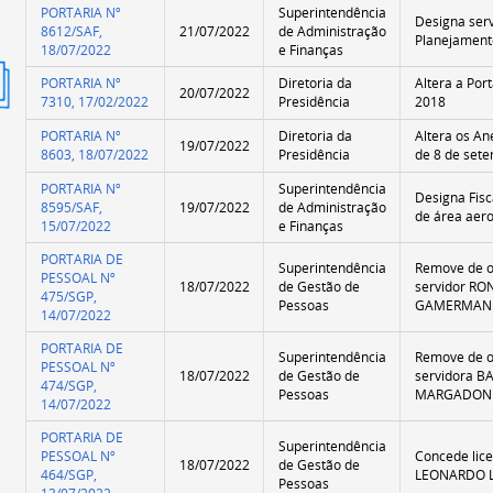
PORTARIA Nº
Superintendência
Designa serv
8612/SAF,
21/07/2022
de Administração
Planejament
18/07/2022
e Finanças
ão
PORTARIA Nº
Diretoria da
Altera a Port
20/07/2022
mida
7310, 17/02/2022
Presidência
2018
PORTARIA Nº
Diretoria da
Altera os Ane
19/07/2022
8603, 18/07/2022
Presidência
de 8 de set
PORTARIA Nº
Superintendência
Designa Fis
8595/SAF,
19/07/2022
de Administração
de área aero
15/07/2022
e Finanças
PORTARIA DE
Superintendência
Remove de o
PESSOAL Nº
18/07/2022
de Gestão de
servidor R
475/SGP,
Pessoas
GAMERMAN
14/07/2022
PORTARIA DE
Superintendência
Remove de o
PESSOAL Nº
18/07/2022
de Gestão de
servidora 
474/SGP,
Pessoas
MARGADON
14/07/2022
PORTARIA DE
Superintendência
PESSOAL Nº
Concede lice
18/07/2022
de Gestão de
464/SGP,
LEONARDO L
Pessoas