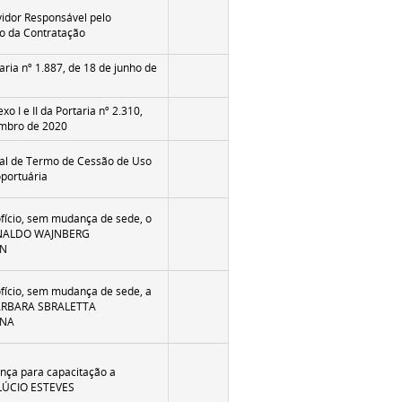
idor Responsável pelo
o da Contratação
aria nº 1.887, de 18 de junho de
xo I e II da Portaria nº 2.310,
embro de 2020
cal de Termo de Cessão de Uso
portuária
fício, sem mudança de sede, o
ONALDO WAJNBERG
N
fício, sem mudança de sede, a
BARBARA SBRALETTA
NA
nça para capacitação a
ÚCIO ESTEVES