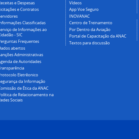
Receitas e Despesas
Vídeos
icitações e Contratos
App Voe Seguro
Servidores
INOVANAC
Informações Classificadas
Centro de Treinamento
Serviço de Informações ao
Por Dentro da Aviação
idadão - SIC
Portal de Capacitação da ANAC
Perguntas Frequentes
Textos para discussão
Dados abertos
Sanções Administrativas
Agenda de Autoridades
Transparência
Protocolo Eletrêonico
Segurança da Informação
Comissão de Ética da ANAC
Política de Relacionamento na
Redes Sociais