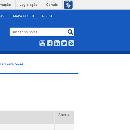
rmação
Legislação
Canais
ASTE
MAPA DO SITE
ENGLISH
Buscar no portal
Buscar no portal
YouTube
Facebook
LinkedIn
Twitter
RSS
, 18 A 22/07/2022
Anexos