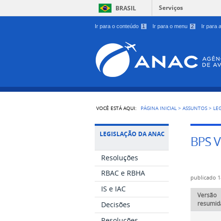
Serviços
BRASIL
Ir para o conteúdo
1
Ir para o menu
2
Ir para
VOCÊ ESTÁ AQUI:
PÁGINA INICIAL
>
ASSUNTOS
>
LE
LEGISLAÇÃO DA ANAC
BPS V
Resoluções
RBAC e RBHA
publicado
1
IS e IAC
Versão
resumid
Decisões
Resoluções