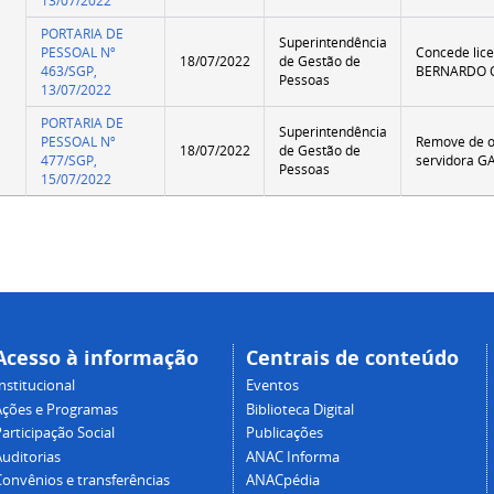
13/07/2022
PORTARIA DE
Superintendência
PESSOAL Nº
Concede lic
18/07/2022
de Gestão de
463/SGP,
BERNARDO O
Pessoas
13/07/2022
PORTARIA DE
Superintendência
PESSOAL Nº
Remove de o
18/07/2022
de Gestão de
477/SGP,
servidora 
Pessoas
15/07/2022
Acesso à informação
Centrais de conteúdo
nstitucional
Eventos
Ações e Programas
Biblioteca Digital
articipação Social
Publicações
Auditorias
ANAC Informa
Convênios e transferências
ANACpédia