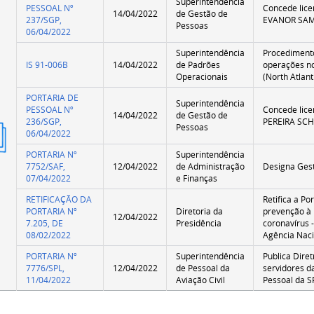
Superintendência
PESSOAL Nº
Concede lice
14/04/2022
de Gestão de
237/SGP,
EVANOR SA
Pessoas
06/04/2022
Superintendência
Procediment
IS 91-006B
14/04/2022
de Padrões
operações n
Operacionais
(North Atlant
PORTARIA DE
Superintendência
PESSOAL Nº
Concede lice
14/04/2022
de Gestão de
236/SGP,
PEREIRA SC
Pessoas
ão
06/04/2022
mida
PORTARIA Nº
Superintendência
7752/SAF,
12/04/2022
de Administração
Designa Gest
07/04/2022
e Finanças
RETIFICAÇÃO DA
Retifica a Po
PORTARIA Nº
Diretoria da
prevenção à 
12/04/2022
7.205, DE
Presidência
coronavírus 
08/02/2022
Agência Naci
PORTARIA Nº
Superintendência
Publica Dire
7776/SPL,
12/04/2022
de Pessoal da
servidores d
11/04/2022
Aviação Civil
Pessoal da S