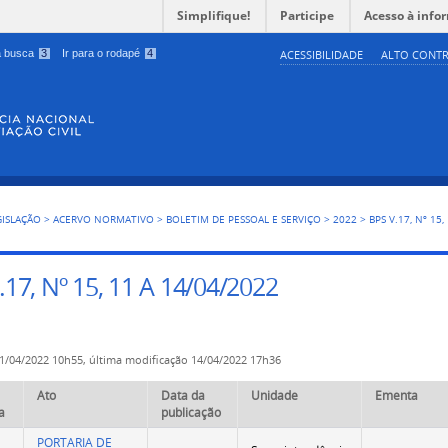
Simplifique!
Participe
Acesso à info
 a busca
3
Ir para o rodapé
4
ACESSIBILIDADE
ALTO CONTR
GISLAÇÃO
>
ACERVO NORMATIVO
>
BOLETIM DE PESSOAL E SERVIÇO
>
2022
>
BPS V.17, Nº 15
.17, Nº 15, 11 A 14/04/2022
1/04/2022 10h55,
última modificação
14/04/2022 17h36
Ato
Data da
Unidade
Ementa
a
publicação
PORTARIA DE