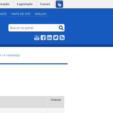
rmação
Legislação
Canais
ASTE
MAPA DO SITE
ENGLISH
Buscar no portal
Buscar no portal
YouTube
Facebook
LinkedIn
Twitter
RSS
, 11 A 14/04/2022
Anexos