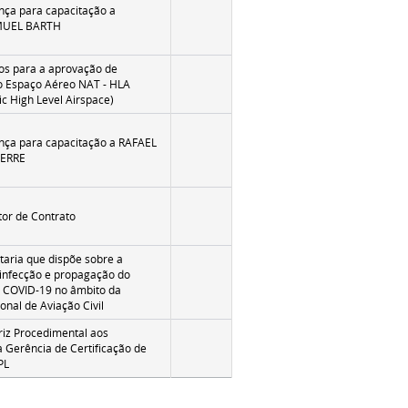
nça para capacitação a
MUEL BARTH
os para a aprovação de
o Espaço Aéreo NAT - HLA
ic High Level Airspace)
nça para capacitação a RAFAEL
HERRE
or de Contrato
rtaria que dispõe sobre a
infecção e propagação do
- COVID-19 no âmbito da
onal de Aviação Civil
triz Procedimental aos
a Gerência de Certificação de
PL