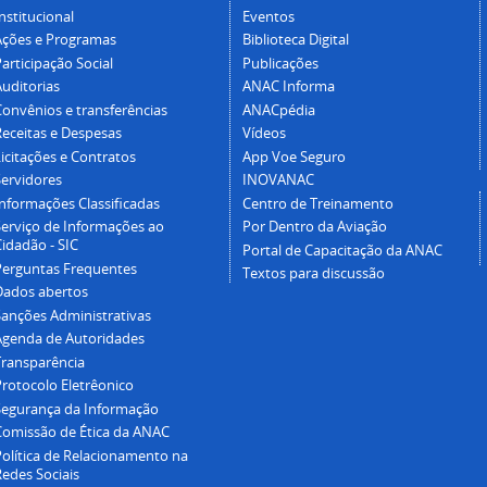
nstitucional
Eventos
Ações e Programas
Biblioteca Digital
articipação Social
Publicações
Auditorias
ANAC Informa
Convênios e transferências
ANACpédia
Receitas e Despesas
Vídeos
icitações e Contratos
App Voe Seguro
Servidores
INOVANAC
Informações Classificadas
Centro de Treinamento
Serviço de Informações ao
Por Dentro da Aviação
idadão - SIC
Portal de Capacitação da ANAC
Perguntas Frequentes
Textos para discussão
Dados abertos
Sanções Administrativas
Agenda de Autoridades
Transparência
Protocolo Eletrêonico
Segurança da Informação
Comissão de Ética da ANAC
Política de Relacionamento na
Redes Sociais