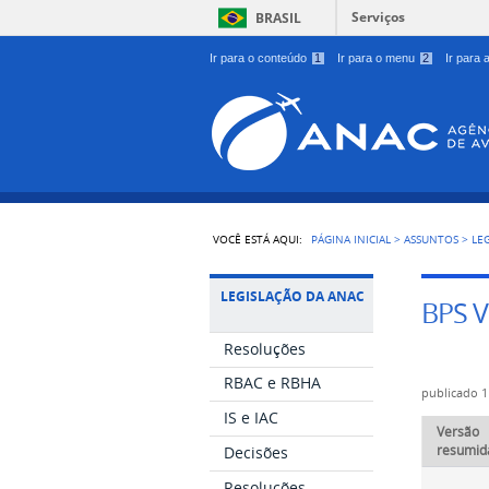
Serviços
BRASIL
Ir para o conteúdo
1
Ir para o menu
2
Ir para
VOCÊ ESTÁ AQUI:
PÁGINA INICIAL
>
ASSUNTOS
>
LE
LEGISLAÇÃO DA ANAC
BPS V
Resoluções
RBAC e RBHA
publicado
1
IS e IAC
Versão
resumid
Decisões
Resoluções