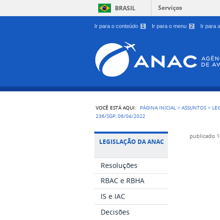
Serviços
BRASIL
Ir para o conteúdo
1
Ir para o menu
2
Ir para
VOCÊ ESTÁ AQUI:
PÁGINA INICIAL
>
ASSUNTOS
>
LE
236/SGP, 06/04/2022
publicado
1
LEGISLAÇÃO DA ANAC
Resoluções
RBAC e RBHA
IS e IAC
Decisões