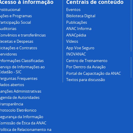
Acesso à informação
Centrais de conteúdo
nstitucional
Eventos
Ações e Programas
Biblioteca Digital
articipação Social
Publicações
Auditorias
ANAC Informa
Convênios e transferências
ANACpédia
Receitas e Despesas
Vídeos
icitações e Contratos
App Voe Seguro
Servidores
INOVANAC
Informações Classificadas
Centro de Treinamento
Serviço de Informações ao
Por Dentro da Aviação
idadão - SIC
Portal de Capacitação da ANAC
Perguntas Frequentes
Textos para discussão
Dados abertos
Sanções Administrativas
Agenda de Autoridades
Transparência
Protocolo Eletrêonico
Segurança da Informação
Comissão de Ética da ANAC
Política de Relacionamento na