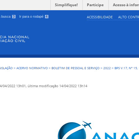
Simplifique!
Participe
Acesso à info
 a busca
3
Ir para o rodapé
4
ACESSIBILIDADE
ALTO CONTR
GISLAÇÃO
>
ACERVO NORMATIVO
>
BOLETIM DE PESSOAL E SERVIÇO
>
2022
>
BPS V.17, Nº 15
4/04/2022 13h01,
última modificação
14/04/2022 13h14