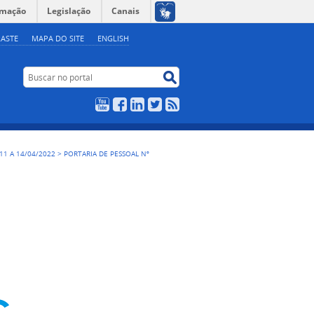
rmação
Legislação
Canais
ASTE
MAPA DO SITE
ENGLISH
Buscar no portal
Buscar no portal
YouTube
Facebook
LinkedIn
Twitter
RSS
, 11 A 14/04/2022
>
PORTARIA DE PESSOAL Nº