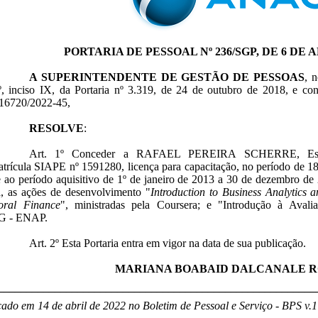
PORTARIA DE PESSOAL Nº 236/SGP, DE 6 DE A
A SUPERINTENDENTE DE GESTÃO DE PESSOAS
, 
1º, inciso IX, da Portaria nº 3.319, de 24 de outubro de 2018, e co
16720/2022-45,
RESOLVE
:
Art. 1º Conceder a RAFAEL PEREIRA SCHERRE, Espec
atrícula SIAPE nº 1591280, licença para capacitação, no período de 1
e ao período aquisitivo de 1º de janeiro de 2013 a 30 de dezembro de 
a, as ações de desenvolvimento "
Introduction to Business Analytics
oral Finance
", ministradas pela Coursera; e "Introdução à Avalia
.G - ENAP.
Art. 2º Esta Portaria entra em vigor na data de sua publicação.
MARIANA BOABAID DALCANALE 
________________________________________________________
ado em 14 de abril de 2022 no Boletim de Pessoal e Serviço - BPS v.17