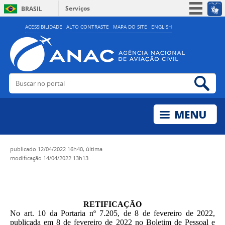
Serviços
BRASIL
Simplifique!
ACESSIBILIDADE
ALTO CONTRASTE
MAPA DO SITE
ENGLISH
Participe
Acesso à informação
Legislação
Buscar no portal
Bus
Canais
publicado
12/04/2022 16h40,
última
modificação
14/04/2022 13h13
RETIFICAÇÃO
No art. 10 da Portaria nº 7.205, de 8 de fevereiro de 2022,
publicada em 8 de fevereiro de 2022 no Boletim de Pessoal e