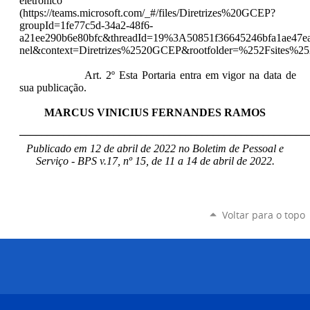
eletrônico
(https://teams.microsoft.com/_#/files/Diretrizes%20GCEP?
groupId=1fe77c5d-34a2-48f6-
a21ee290b6e80bfc&threadId=19%3A50851f36645246bfa1ae47ea
nel&context=Diretrizes%2520GCEP&rootfolder=%252Fsites
Art. 2º Esta Portaria entra em vigor na data de
sua publicação.
MARCUS VINICIUS FERNANDES RAMOS
____________________________________________________
Publicado em 12 de abril de 2022 no Boletim de Pessoal e
Serviço - BPS v.17, nº 15, de 11 a 14 de abril de 2022.
Voltar para o topo