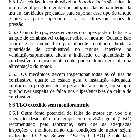
6.5.1 As células de combustível ou
bladder tanks
são feitas de
um material pesado e emborrachado, instaladas no interior da
asa em cavidades projetadas para suportar esse tipo de tanque
e presas à parte superior da asa por clipes ou botões de
pressão.
6.5.2 Com o tempo, esses encaixes ou clipes podem falhar e o
tanque de combustível colapsar sobre si mesmo. Quando isso
ocorre e o tanque fica parcialmente recolhido, limita a
quantidade de combustível no tanque, interfere na
ventilação/suprimento, altera a indicação da quantidade de
combustível e, consequentemente, pode culminar em falha na
alimentação do motor.
6.5.3 Os mecânicos devem inspecionar todas as células de
combustível quanto ao estado geral e instalação adequada,
conforme o programa de inspeção do fabricante, ou sempre
que houver suspeita de falha nos clipes/encaixes da célula de
combustível.
6.6
TBO excedido sem monitoramento
6.6.1 Outra fonte potencial de falha do motor em voo é a
operação deste além do tempo entre revisão geral (TBO)
recomendado pelo fabricante, sem que as adequadas
inspeções e monitoramento das condições do motor sejam
realizados. O
Time Between Overhaul
(TBO) é calculado