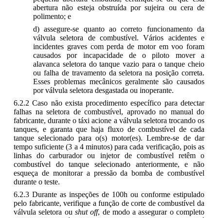
abertura não esteja obstruída por sujeira ou cera de
polimento; e
d) assegure-se quanto ao correto funcionamento da
válvula seletora de combustível. Vários acidentes e
incidentes graves com perda de motor em voo foram
causados por incapacidade de o piloto mover a
alavanca seletora do tanque vazio para o tanque cheio
ou falha de travamento da seletora na posição correta.
Esses problemas mecânicos geralmente são causados
por válvula seletora desgastada ou inoperante.
6.2.2 Caso não exista procedimento específico para detectar
falhas na seletora de combustível, aprovado no manual do
fabricante, durante o táxi acione a válvula seletora trocando os
tanques, e garanta que haja fluxo de combustível de cada
tanque selecionado para o(s) motor(es). Lembre-se de dar
tempo suficiente (3 a 4 minutos) para cada verificação, pois as
linhas do carburador ou injetor de combustível retêm o
combustível do tanque selecionado anteriormente, e não
esqueça de monitorar a pressão da bomba de combustível
durante o teste.
6.2.3 Durante as inspeções de 100h ou conforme estipulado
pelo fabricante, verifique a função de corte de combustível da
válvula seletora ou
shut off
, de modo a assegurar o completo