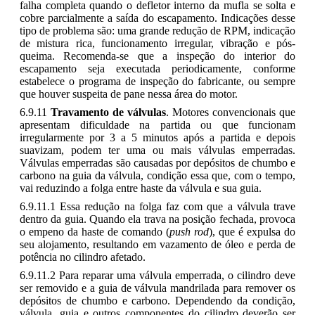
falha completa quando o defletor interno da mufla se solta e
cobre parcialmente a saída do escapamento. Indicações desse
tipo de problema são: uma grande redução de RPM, indicação
de mistura rica, funcionamento irregular, vibração e pós-
queima. Recomenda-se que a inspeção do interior do
escapamento seja executada periodicamente, conforme
estabelece o programa de inspeção do fabricante, ou sempre
que houver suspeita de pane nessa área do motor.
6.9.11
Travamento de válvulas
. Motores convencionais que
apresentam dificuldade na partida ou que funcionam
irregularmente por 3 a 5 minutos após a partida e depois
suavizam, podem ter uma ou mais válvulas emperradas.
Válvulas emperradas são causadas por depósitos de chumbo e
carbono na guia da válvula, condição essa que, com o tempo,
vai reduzindo a folga entre haste da válvula e sua guia.
6.9.11.1 Essa redução na folga faz com que a válvula trave
dentro da guia. Quando ela trava na posição fechada, provoca
o empeno da haste de comando (
push rod
), que é expulsa do
seu alojamento, resultando em vazamento de óleo e perda de
potência no cilindro afetado.
6.9.11.2 Para reparar uma válvula emperrada, o cilindro deve
ser removido e a guia de válvula mandrilada para remover os
depósitos de chumbo e carbono. Dependendo da condição,
válvula, guia e outros componentes do cilindro deverão ser