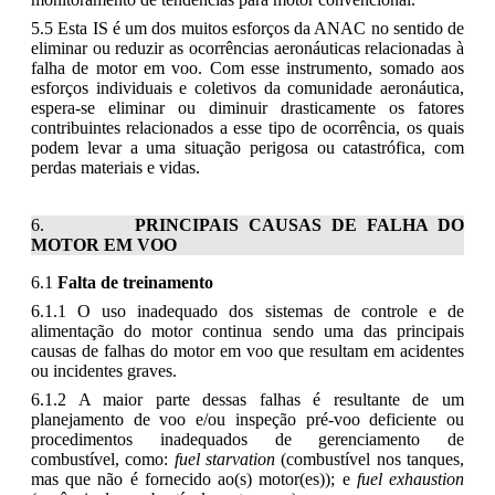
5.5 Esta IS é um dos muitos esforços da ANAC no sentido de
eliminar ou reduzir as ocorrências aeronáuticas relacionadas à
falha de motor em voo. Com esse instrumento, somado aos
esforços individuais e coletivos da comunidade aeronáutica,
espera-se eliminar ou diminuir drasticamente os fatores
contribuintes relacionados a esse tipo de ocorrência, os quais
podem levar a uma situação perigosa ou catastrófica, com
perdas materiais e vidas.
PRINCIPAIS CAUSAS DE FAL
HA DO
MOTOR EM VOO
6.1
Falta de treinamento
6.1.1 O uso inadequado dos sistemas de controle e de
alimentação do motor continua sendo uma das principais
causas de falhas do motor em voo que resultam em acidentes
ou incidentes graves.
6.1.2 A maior parte dessas falhas é resultante de um
planejamento de voo e/ou inspeção pré-voo deficiente ou
procedimentos inadequados de gerenciamento de
combustível, como:
fuel starvation
(combustível nos tanques,
mas que não é fornecido ao(s) motor(es)); e
fuel exhaustion