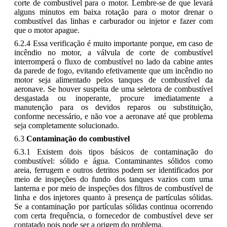
corte de combustível para o motor. Lembre-se de que levará
alguns minutos em baixa rotação para o motor drenar o
combustível das linhas e carburador ou injetor e fazer com
que o motor apague.
6.2.4 Essa verificação é muito importante porque, em caso de
incêndio no motor, a válvula de corte de combustível
interromperá o fluxo de combustível no lado da cabine antes
da parede de fogo, evitando efetivamente que um incêndio no
motor seja alimentado pelos tanques de combustível da
aeronave. Se houver suspeita de uma seletora de combustível
desgastada ou inoperante, procure imediatamente a
manutenção para os devidos reparos ou substituição,
conforme necessário, e não voe a aeronave até que problema
seja completamente solucionado.
6.3
Contaminação do combustível
6.3.1 Existem dois tipos básicos de contaminação do
combustível: sólido e água. Contaminantes sólidos como
areia, ferrugem e outros detritos podem ser identificados por
meio de inspeções do fundo dos tanques vazios com uma
lanterna e por meio de inspeções dos filtros de combustível de
linha e dos injetores quanto à presença de partículas sólidas.
Se a contaminação por partículas sólidas continua ocorrendo
com certa frequência, o fornecedor de combustível deve ser
contatado pois pode ser a origem do problema.