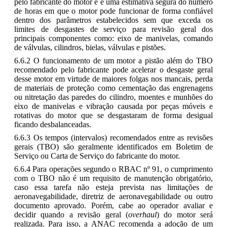
pelo fabricante do motor e é uma estimativa segura do número
de horas em que o motor pode funcionar de forma confiável
dentro dos parâmetros estabelecidos sem que exceda os
limites de desgastes de serviço para revisão geral dos
principais componentes como: eixo de manivelas, comando
de válvulas, cilindros, bielas, válvulas e pistões.
6.6.2 O funcionamento de um motor a pistão além do TBO
recomendado pelo fabricante pode acelerar o desgaste geral
desse motor em virtude de maiores folgas nos mancais, perda
de materiais de proteção como cementação das engrenagens
ou nitretação das paredes do cilindro, moentes e munhões do
eixo de manivelas e vibração causada por peças móveis e
rotativas do motor que se desgastaram de forma desigual
ficando desbalanceadas.
6.6.3 Os tempos (intervalos) recomendados entre as revisões
gerais (TBO) são geralmente identificados em Boletim de
Serviço ou Carta de Serviço do fabricante do motor.
6.6.4 Para operações segundo o RBAC nº 91, o cumprimento
com o TBO não é um requisito de manutenção obrigatório,
caso essa tarefa não esteja prevista nas limitações de
aeronavegabilidade, diretriz de aeronavegabilidade ou outro
documento aprovado. Porém, cabe ao operador avaliar e
decidir quando a revisão geral (
overhaul
) do motor será
realizada. Para isso, a ANAC recomenda a adoção de um