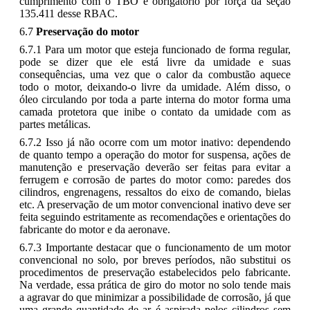
cumprimento com o TBO é obrigatório por força da seção
135.411 desse RBAC.
6.7
Preservação do motor
6.7.1 Para um motor que esteja funcionado de forma regular,
pode se dizer que ele está livre da umidade e suas
consequências, uma vez que o calor da combustão aquece
todo o motor, deixando-o livre da umidade. Além disso, o
óleo circulando por toda a parte interna do motor forma uma
camada protetora que inibe o contato da umidade com as
partes metálicas.
6.7.2 Isso já não ocorre com um motor inativo: dependendo
de quanto tempo a operação do motor for suspensa, ações de
manutenção e preservação deverão ser feitas para evitar a
ferrugem e corrosão de partes do motor como: paredes dos
cilindros, engrenagens, ressaltos do eixo de comando, bielas
etc. A preservação de um motor convencional inativo deve ser
feita seguindo estritamente as recomendações e orientações do
fabricante do motor e da aeronave.
6.7.3 Importante destacar que o funcionamento de um motor
convencional no solo, por breves períodos, não substitui os
procedimentos de preservação estabelecidos pelo fabricante.
Na verdade, essa prática de giro do motor no solo tende mais
a agravar do que minimizar a possibilidade de corrosão, já que
uma grande quantidade de ar é aspirada pelos cilindros sem