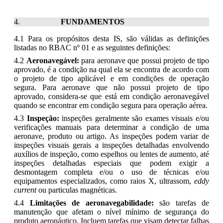
FUNDAMENTOS
4.1 Para os propósitos desta IS, são válidas as definições
listadas no RBAC nº 01 e as seguintes definições:
4.2
Aeronavegável:
para aeronave que possui projeto de tipo
aprovado, é a condição na qual ela se encontra de acordo com
o projeto de tipo aplicável e em condições de operação
segura. Para aeronave que não possui projeto de tipo
aprovado, considera-se que está em condição aeronavegável
quando se encontrar em condição segura para operação aérea.
4.3
Inspeção:
inspeções geralmente são exames visuais e/ou
verificações manuais para determinar a condição de uma
aeronave, produto ou artigo. As inspeções podem variar de
inspeções visuais gerais a inspeções detalhadas envolvendo
auxílios de inspeção, como espelhos ou lentes de aumento, até
inspeções detalhadas especiais que podem exigir a
desmontagem completa e/ou o uso de técnicas e/ou
equipamentos especializados, como raios X, ultrassom,
eddy
current
ou particulas magnéticas.
4.4
Limitações de aeronavegabilidade:
são tarefas de
manutenção que afetam o nível mínimo de segurança do
produto aeronáutico. Incluem tarefas que visam detectar falhas