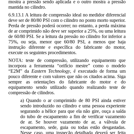
mostra a pressão sendo aplicada e o outro mostra a pressão
mantida no cilindro.
6.9.13.1 A leitura de compressão ideal no medidor diferencial
deve ser de 80/80 PSI com o cilindro no ponto morto superior.
Perda de pressão poderá ocorrer; no entanto, a perda máxima
de ar comprimido não deve ser superior a 25%, ou uma leitura
de 60/80 PSI. Se a leitura da pressão no cilindro for inferior a
75%, ou seja, menor que 60/80 PSI, a menos que haja
instrução diferente e específica do fabricante do motor,
execute os seguintes procedimentos.
NOTA: teste de compressão, utilizando equipamento que
incorpora a ferramenta “orifício mestre” como o modelo
“E2M” da
Eastern Technology
, é executado de forma um
pouco diferente e com valores que não os citados acima. Siga
sempre as orientações do fabricante do motor e do
equipamento sendo utilizado quando realizando teste de
compressão de cilindros.
a) Quando o ar comprimido de 80 PSI ainda estiver
sendo introduzido no cilindro e uma pessoa experiente
segurando a hélice para que ela não gire, ouça a saída
do tubo de escapamento a fim de verificar vazamento
de ar. Se houver vazamento de ar, a válvula de
escapamento, sede, guia ou todas estão desgastadas.
Nesse caso, uma inspeção detalhada deverá ser feita