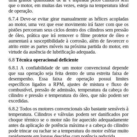
que o motor, em muitas das vezes, esteja na temperatura ideal
de operação.
6.7.4 Deve-se evitar girar manualmente as hélices acopladas
ao motor, uma vez que esse movimento irá fazer com que os
pistões percorram seus ciclos dentro dos cilindros sem pressão
de óleo, prática que irá remover o filme protetor de óleo e
aumentará a susceptibilidade à corrosão, além de favorecer o
atrito entre as partes móveis na próxima partida do motor, em
virtude da ausência de lubrificação adequada.
6.8
Técnica operacional deficiente
6.8.1 A confiabilidade de um motor convencional depende
que sua operação seja feita dentro de uma estreita faixa de
desempenho. Essa faixa de operação possui limites
específicos ligados a RPM, ajustes de mistura e fluxo de
combustível, pressão de admissão, temperatura da cabeça do
cilindro e pressão e temperatura do óleo, que não podem ser
excedidas.
6.8.2 Todos os motores convencionais são bastante sensíveis à
temperatura. Cilindros e válvulas podem ser danificados por
choque térmico se o motor não for aquecido adequadamente
antes da aplicação de potência máxima e a cabeça do cilindro
pode trincar ou rachar se a temperatura do motor esfriar muito
rapidamente em longas descidas com potência reduzida.