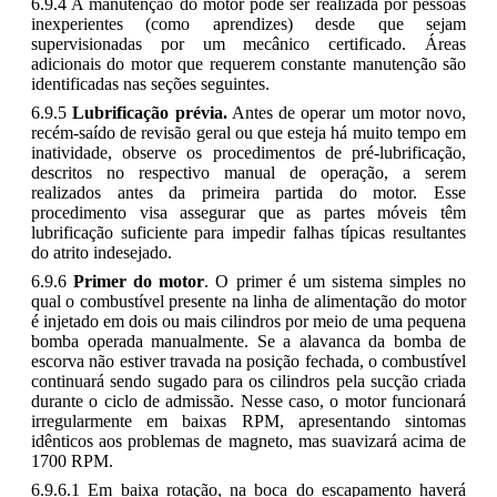
6.9.4 A manutenção do motor pode ser realizada por pessoas
inexperientes (como aprendizes) desde que sejam
supervisionadas por um mecânico certificado. Áreas
adicionais do motor que requerem constante manutenção são
identificadas nas seções seguintes.
6.9.5
Lubrificação prévia.
Antes de operar um motor novo,
recém-saído de revisão geral ou que esteja há muito tempo em
inatividade, observe os procedimentos de pré-lubrificação,
descritos no respectivo manual de operação, a serem
realizados antes da primeira partida do motor. Esse
procedimento visa assegurar que as partes móveis têm
lubrificação suficiente para impedir falhas típicas resultantes
do atrito indesejado.
6.9.6
Primer do motor
. O primer é um sistema simples no
qual o combustível presente na linha de alimentação do motor
é injetado em dois ou mais cilindros por meio de uma pequena
bomba operada manualmente. Se a alavanca da bomba de
escorva não estiver travada na posição fechada, o combustível
continuará sendo sugado para os cilindros pela sucção criada
durante o ciclo de admissão. Nesse caso, o motor funcionará
irregularmente em baixas RPM, apresentando sintomas
idênticos aos problemas de magneto, mas suavizará acima de
1700 RPM.
6.9.6.1 Em baixa rotação, na boca do escapamento haverá