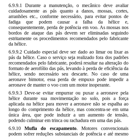
6.9.9.1 Durante a manutenção, o mecânico deve avaliar
cuidadosamente as pás quanto a danos, mossas, cortes,
arranhões etc., conforme necessário, para evitar pontos de
fadiga que podem causar a falha da hélice e,
consequentemente, perda de potência em voo. As mossas nos
bordos de ataque das pás devem ser eliminadas seguindo
estritamente os procedimentos recomendados pelo fabricante
da hélice.
6.9.9.2 Cuidado especial deve ser dado ao limar ou lixar as
pás da hélice. Caso o serviço seja realizado fora dos padrões
recomendados pelo fabricante, poderá resultar na alteração do
formato de aerofólio das pás, levando à perda de eficiência da
hélice, sendo necessário seu descarte. No caso de uma
aeronave bimotor, essa perda de empuxo pode impedir a
aeronave de manter o voo com um motor inoperante.
6.9.9.3 Deve-se evitar empurrar ou puxar a aeronave pela
hélice durante sua movimentação no solo, pois a força
aplicada na hélice para mover a aeronave não se espalha ao
longo do comprimento da hélice, mas concentra-se em uma
única área, que pode induzir a um aumento de tensão,
podendo culminar em trinca ou rachadura em uma das pás.
6.9.10
Mufla do escapamento
. Motores convencionais
podem sofrer reduções substanciais de potência e até mesmo