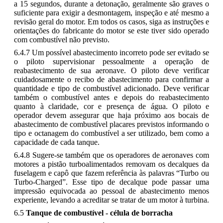
a 15 segundos, durante a detonação, geralmente são graves o
suficiente para exigir a desmontagem, inspeção e até mesmo a
revisão geral do motor. Em todos os casos, siga as instruções e
orientações do fabricante do motor se este tiver sido operado
com combustível não previsto.
6.4.7 Um possível abastecimento incorreto pode ser evitado se
o piloto supervisionar pessoalmente a operação de
reabastecimento de sua aeronave. O piloto deve verificar
cuidadosamente o recibo de abastecimento para confirmar a
quantidade e tipo de combustível adicionado. Deve verificar
também o combustível antes e depois do reabastecimento
quanto à claridade, cor e presença de água. O piloto e
operador devem assegurar que haja próximo aos bocais de
abastecimento de combustível placares previstos informando o
tipo e octanagem do combustível a ser utilizado, bem como a
capacidade de cada tanque.
6.4.8 Sugere-se também que os operadores de aeronaves com
motores a pistão turboalimentados removam os decalques da
fuselagem e capô que fazem referência às palavras “Turbo ou
Turbo-Charged”. Esse tipo de decalque pode passar uma
impressão equivocada ao pessoal de abastecimento menos
experiente, levando a acreditar se tratar de um motor à turbina.
6.5
Tanque de combustível - célula de borracha