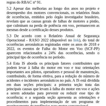
regras do RBAC nº 91.
5.2 Apesar das melhorias ao longo dos anos no projeto e
desempenho dos motores convencionais, os relatórios finais
de ocorrências, emitidos pelo órgão investigador brasileiro,
revelam que as causas gerais de falhas de motores a pistão,
que culminam na perda de potência em voo, permanecem as
mesmas desde a certificação desses produtos.
5.3 De acordo com o Relatório Anual de Segurança
Operacional - RASO 2022 (disponível no
link
), do total de
ocorrências aeronáuticas registradas entre os anos de 2018 e
2022, os eventos de Falha do Motor em Voo (SCF-PP)
aparecem relacionados a 24% das ocorrências, sendo o
principal tipo de ocorrência no período.
5.4 Esta IS aborda os principais fatores contribuintes que
podem levar à falha do motor em voo e traz orientações
importantes aos pilotos, operadores e pessoal de manutenção,
contribuindo, de forma efetiva, para a redução do número de
acidentes e incidentes aeronáuticos no país. A IS está dividida
em duas seções principais: a primeira seção trata das
principais causas que levam à falha do motor em voo e ações
a serem adotadas para prevenir ou reduzir esse tipo de
ocorrência; e a segunda seção apresenta as orientações e
procedimentos para implementação de um programa de
monitoramento de tendências para motor convencional.