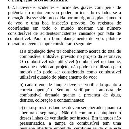
6.2.1 Diversos acidentes e incidentes graves com perda de
potência do motor em voo poderiam ter sido evitados se a
operação tivesse sido precedida por um rigoroso planejamento
de voo e uma boa inspeção pré-voo. Os registros de
ocorrências em todo o mundo mostram um número
considerável de acidentes/incidentes causados por falta de
combustível. Para um bom planejamento de voo, piloto e
operador devem sempre considerar o seguinte:
a) a tripulação deve ter conhecimento acerca do total de
combustível utilizável previsto no projeto da aeronave.
O combustível não utilizável (combustível no tanque,
mas que devido ao projeto, não pode ser utilizado pelo
motor) não pode ser considerado como combustível
utilizável quando do planejamento do voo;
b) cada dreno de tanque deve ser verificado quanto a
correta operação. Sempre verifique a amostra de
combustível drenada quanto a presença de água,
detritos, coloração e contaminantes;
c) os suspiros dos tanques devem ser checados quanto a
abertura e segurança. Não é incomum o entupimento
dessas linhas de ventilação por insetos. Em tanques não
pressurizados, a tampa de combustível tem uma
pequena abertura embutida, certifique-se de que esta