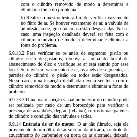
com o cilindro removido de modo a determinar e
eliminar a fonte do problema.
b) Realize o mesmo teste a fim de verificar vazamento
no filtro de ar. Se houver vazamento de ar, a válvula de
admissão, sede, guia ou todas estão desgastadas. Nesse
caso, uma inspeção detalhada deverá ser feita com o
cilindro removido de modo a determinar e eliminar a
fonte do problema.
6.9.13.2 Para verificar se os anéis de segmento, pistão ou
cilindro estão desgastados, remova a tampa do bocal de
abastecimento de óleo e verifique se ar está saindo por esse
local. Se ouvir um vazamento de ar, os anéis de segmento, as
paredes do cilindro, o pistão ou todos estão desgastados.
Nesse caso, uma inspeção detalhada deverá ser feita com o
cilindro removido de modo a determinar e eliminar a fonte do
problema.
6.9.13.3 Uma boa inspeção visual no interior do cilindro pode
ser realizada por meio de um boroscópio para verificar a
presença de arranhões, degrau (rebaixo) corrosão nas paredes
do cilindro e condição das válvulas e sedes.
6.9.14
Entrada de ar do motor
. O ar não filtrado, seja ele
proveniente de um filtro de ar sujo ou danificado, controle de
aquecimento do carburador ou porta de ar alternada deixada