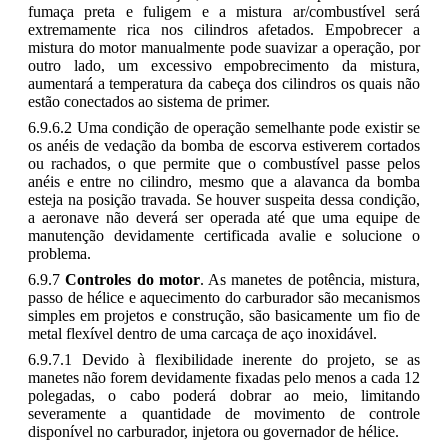
fumaça preta e fuligem e a mistura ar/combustível será
extremamente rica nos cilindros afetados. Empobrecer a
mistura do motor manualmente pode suavizar a operação, por
outro lado, um excessivo empobrecimento da mistura,
aumentará a temperatura da cabeça dos cilindros os quais não
estão conectados ao sistema de primer.
6.9.6.2 Uma condição de operação semelhante pode existir se
os anéis de vedação da bomba de escorva estiverem cortados
ou rachados, o que permite que o combustível passe pelos
anéis e entre no cilindro, mesmo que a alavanca da bomba
esteja na posição travada. Se houver suspeita dessa condição,
a aeronave não deverá ser operada até que uma equipe de
manutenção devidamente certificada avalie e solucione o
problema.
6.9.7
Controles do motor
. As manetes de potência, mistura,
passo de hélice e aquecimento do carburador são mecanismos
simples em projetos e construção, são basicamente um fio de
metal flexível dentro de uma carcaça de aço inoxidável.
6.9.7.1 Devido à flexibilidade inerente do projeto, se as
manetes não forem devidamente fixadas pelo menos a cada 12
polegadas, o cabo poderá dobrar ao meio, limitando
severamente a quantidade de movimento de controle
disponível no carburador, injetora ou governador de hélice.