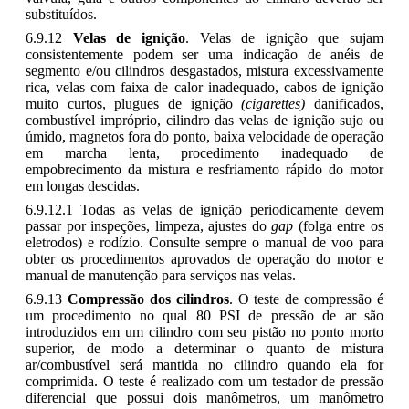
substituídos.
6.9.12
Velas de ignição
. Velas de ignição que sujam
consistentemente podem ser uma indicação de anéis de
segmento e/ou cilindros desgastados, mistura excessivamente
rica, velas com faixa de calor inadequado, cabos de ignição
muito curtos, plugues de ignição
(cigarettes)
danificados,
combustível impróprio, cilindro das velas de ignição sujo ou
úmido, magnetos fora do ponto, baixa velocidade de operação
em marcha lenta, procedimento inadequado de
empobrecimento da mistura e resfriamento rápido do motor
em longas descidas.
6.9.12.1 Todas as velas de ignição periodicamente devem
passar por inspeções, limpeza, ajustes do
gap
(folga entre os
eletrodos) e rodízio. Consulte sempre o manual de voo para
obter os procedimentos aprovados de operação do motor e
manual de manutenção para serviços nas velas.
6.9.13
Compressão dos cilindros
. O teste de compressão é
um procedimento no qual 80 PSI de pressão de ar são
introduzidos em um cilindro com seu pistão no ponto morto
superior, de modo a determinar o quanto de mistura
ar/combustível será mantida no cilindro quando ela for
comprimida. O teste é realizado com um testador de pressão
diferencial que possui dois manômetros, um manômetro