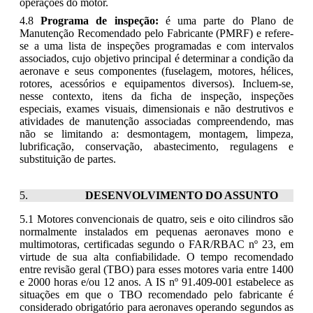
operações do motor.
4.8
Programa de inspeção:
é uma parte do Plano de
Manutenção Recomendado pelo Fabricante (PMRF) e refere-
se a uma lista de inspeções programadas e com intervalos
associados, cujo objetivo principal é determinar a condição da
aeronave e seus componentes (fuselagem, motores, hélices,
rotores, acessórios e equipamentos diversos). Incluem-se,
nesse contexto, itens da ficha de inspeção, inspeções
especiais, exames visuais, dimensionais e não destrutivos e
atividades de manutenção associadas compreendendo, mas
não se limitando a: desmontagem, montagem, limpeza,
lubrificação, conservação, abastecimento, regulagens e
substituição de partes.
DESENVOLVIMENTO DO AS
SUNTO
5.1 Motores convencionais de quatro, seis e oito cilindros são
normalmente instalados em pequenas aeronaves mono e
multimotoras, certificadas segundo o FAR/RBAC nº 23, em
virtude de sua alta confiabilidade. O tempo recomendado
entre revisão geral (TBO) para esses motores varia entre 1400
e 2000 horas e/ou 12 anos. A IS nº 91.409-001 estabelece as
situações em que o TBO recomendado pelo fabricante é
considerado obrigatório para aeronaves operando segundos as