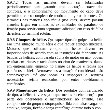
6.9.7.2 Todas as manetes devem ser lubrificadas
periodicamente para garantir uma operação suave dos
controles, e o comprimento do movimento do cabo deve
permitir o curso completo de modo a atingir os batentes. Os
terminais das manetes tipo rótula (
rod ends
) devem possuir
arruelas largas em ambas as extremidades do parafuso de
fixação para servir como segurança adicional em caso de falha
da esfera do terminal rotular.
6.9.8
Choques de hélice.
Quaisquer tipos de golpes na hélice
são uma situação muito séria e que requer atenção imediata.
Motores que sofreram choque de hélice devem ser
inspecionados de acordo com as instruções do fabricante. As
batidas de hélices, com parada súbita do motor ou não, podem
resultar em trincas e rachaduras no eixo de manivelas, danos
em engrenagens, empeno no flange da hélice e fadiga nos
parafusos de biela. Aeronave nessa situação é considerada não
aeronavegável até que todas as inspeções e serviços
necessários sejam realizados por entes devidamente
certificados.
6.9.9
Manutenção da hélice
. Dos produtos com certificado
de tipo, a hélice talvez seja o que menos recebe atenção por
parte dos operadores e mantenedores; no entanto, esse
componente do grupo motopropulsor lida com altas cargas de
empuxo, torção, flexão e força centrífuga durante todo o voo.