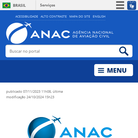
Serviços
BRASIL
Simplifique!
ACESSIBILIDADE
ALTO CONTRASTE
MAPA DO SITE
ENGLISH
Participe
Acesso à informação
Legislação
Buscar no portal
Bus
Canais
publicado
07/11/2023 11h08,
última
modificação
24/10/2024 15h23