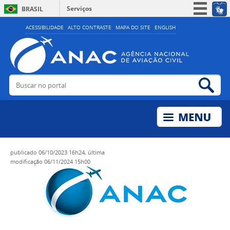
Serviços
BRASIL
Simplifique!
ACESSIBILIDADE
ALTO CONTRASTE
MAPA DO SITE
ENGLISH
Participe
Acesso à informação
Legislação
Buscar no portal
Bus
Canais
publicado
06/10/2023 16h24,
última
modificação
06/11/2024 15h00