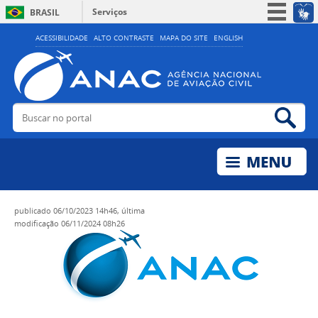
Serviços
BRASIL
Simplifique!
ACESSIBILIDADE
ALTO CONTRASTE
MAPA DO SITE
ENGLISH
Participe
Acesso à informação
Legislação
Buscar no portal
Bus
Canais
publicado
06/10/2023 14h46,
última
modificação
06/11/2024 08h26