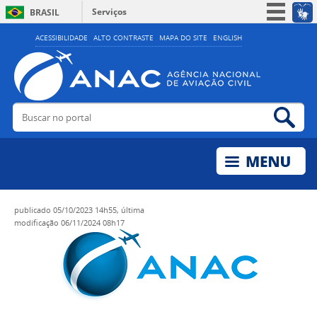
Serviços
BRASIL
Simplifique!
ACESSIBILIDADE
ALTO CONTRASTE
MAPA DO SITE
ENGLISH
Participe
Acesso à informação
Legislação
Buscar no portal
Bus
Canais
publicado
05/10/2023 14h55,
última
modificação
06/11/2024 08h17