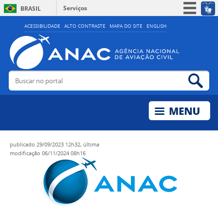
Serviços
BRASIL
Simplifique!
ACESSIBILIDADE
ALTO CONTRASTE
MAPA DO SITE
ENGLISH
Participe
Acesso à informação
Legislação
Buscar no portal
Bus
Canais
publicado
29/09/2023 12h32,
última
modificação
06/11/2024 08h16