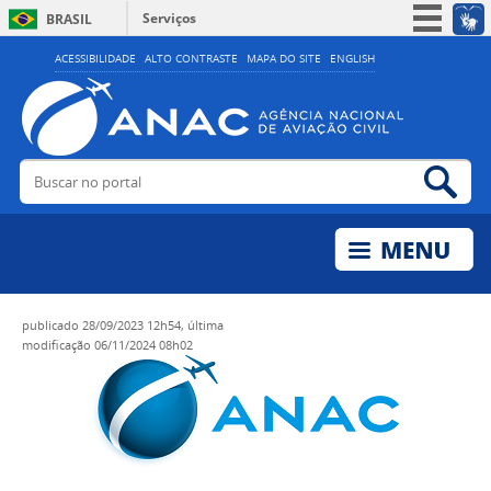
Serviços
BRASIL
Simplifique!
ACESSIBILIDADE
ALTO CONTRASTE
MAPA DO SITE
ENGLISH
Participe
Acesso à informação
Legislação
Buscar no portal
Bus
Canais
publicado
28/09/2023 12h54,
última
modificação
06/11/2024 08h02