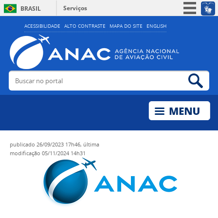
Serviços
BRASIL
Simplifique!
ACESSIBILIDADE
ALTO CONTRASTE
MAPA DO SITE
ENGLISH
Participe
Acesso à informação
Legislação
Buscar no portal
Bus
Canais
publicado
26/09/2023 17h46,
última
modificação
05/11/2024 14h31