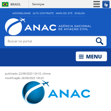
Serviços
BRASIL
Simplifique!
ACESSIBILIDADE
ALTO CONTRASTE
MAPA DO SITE
ENGLISH
Participe
Acesso à informação
Legislação
Buscar no portal
Bus
Canais
publicado
22/09/2023 12h10,
última
modificação
26/09/2025 10h23