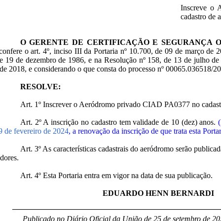
Inscreve o
cadastro de 
O GERENTE DE CERTIFICAÇÃO E SEGURANÇA 
confere o art. 4º, inciso III da Portaria nº 10.700, de 09 de março de 
e 19 de dezembro de 1986, e na Resolução nº 158, de 13 de julho de 
de 2018, e considerando o que consta do processo nº 00065.036518/2
RESOLVE:
Art. 1º Inscrever o Aeródromo privado CIAD PA0377 no cada
Art. 2º A inscrição no cadastro tem validade de 10 (dez) anos.
9 de fevereiro de 2024
, a renovação da inscrição de que trata esta Port
Art. 3º As características cadastrais do aeródromo serão public
dores.
Art. 4º Esta Portaria entra em vigor na data de sua publicação.
EDUARDO HENN BERNARDI
____________________________________________________
Publicado no Diário Oficial da União de 25 de setembro de 20