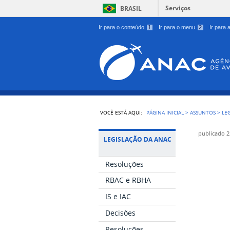
Serviços
BRASIL
Ir para o conteúdo
1
Ir para o menu
2
Ir para
VOCÊ ESTÁ AQUI:
PÁGINA INICIAL
>
ASSUNTOS
>
LE
publicado
2
LEGISLAÇÃO DA ANAC
Resoluções
RBAC e RBHA
IS e IAC
Decisões
Resoluções