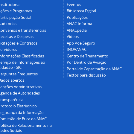
nstitucional
Eventos
Ações e Programas
Biblioteca Digital
articipação Social
Publicações
Auditorias
ANAC Informa
Convênios e transferências
ANACpédia
Receitas e Despesas
Vídeos
icitações e Contratos
App Voe Seguro
Servidores
INOVANAC
Informações Classificadas
Centro de Treinamento
Serviço de Informações ao
Por Dentro da Aviação
idadão - SIC
Portal de Capacitação da ANAC
Perguntas Frequentes
Textos para discussão
Dados abertos
Sanções Administrativas
Agenda de Autoridades
Transparência
Protocolo Eletrêonico
Segurança da Informação
Comissão de Ética da ANAC
Política de Relacionamento na
Redes Sociais