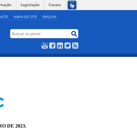
rmação
Legislação
Canais
ASTE
MAPA DO SITE
ENGLISH
Buscar no portal
Buscar no portal
YouTube
Facebook
LinkedIn
Twitter
RSS
RO DE 2023.