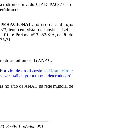
 Aeródromo privado CIAD PA0377 no
aeródromos.
OPERACIONAL
, no uso da atribuição
2023, tendo em vista o disposto na Lei nº
2010, e Portaria nº 3.352/SIA, de 30 de
023-21,
stro de aeródromos da ANAC.
(Em virtude do disposto na
Resolução nº
aria será válida por tempo indeterminado)
adas no sítio da ANAC na rede mundial de
______________________
23, Seção 1, página 291