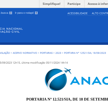
Simplifique!
Participe
Acesso à info
 a busca
3
Ir para o rodapé
4
ACESSIBILIDADE
ALTO CONTR
GISLAÇÃO
>
ACERVO NORMATIVO
>
PORTARIAS
>
2023
>
PORTARIA Nº 12521/SIA, 18/09/2023
5/09/2023 12h15,
última modificação
05/11/2024 14h14
PORTARIA Nº 12.521/SIA, DE 18 DE SETEMB