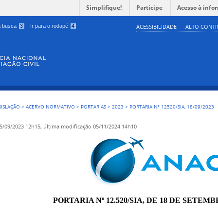
Simplifique!
Participe
Acesso à info
 a busca
3
Ir para o rodapé
4
ACESSIBILIDADE
ALTO CONTR
GISLAÇÃO
>
ACERVO NORMATIVO
>
PORTARIAS
>
2023
>
PORTARIA Nº 12520/SIA, 18/09/2023
5/09/2023 12h15,
última modificação
05/11/2024 14h10
PORTARIA Nº 12.520/SIA, DE 18 DE SETEMB