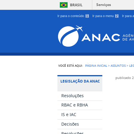
Serviços
BRASIL
Ir para o conteúdo
1
Ir para o menu
2
Ir para
VOCÊ ESTÁ AQUI:
PÁGINA INICIAL
>
ASSUNTOS
>
LE
publicado
2
LEGISLAÇÃO DA ANAC
Resoluções
RBAC e RBHA
IS e IAC
Decisões
Resoluções