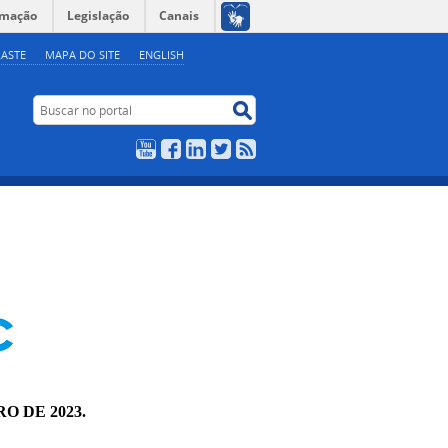
rmação
Legislação
Canais
ASTE
MAPA DO SITE
ENGLISH
Buscar no portal
Buscar no portal
YouTube
Facebook
LinkedIn
Twitter
RSS
RO DE 2023.