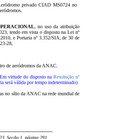
 Aeródromo privado CIAD MS0724 no
aeródromos.
OPERACIONAL
, no uso da atribuição
2023, tendo em vista o disposto na Lei nº
2010, e Portaria nº 3.352/SIA, de 30 de
023-28,
stro de aeródromos da ANAC.
(Em virtude do disposto na
Resolução nº
aria será válida por tempo indeterminado)
adas no sítio da ANAC na rede mundial de
______________________
23, Seção 1, página 291