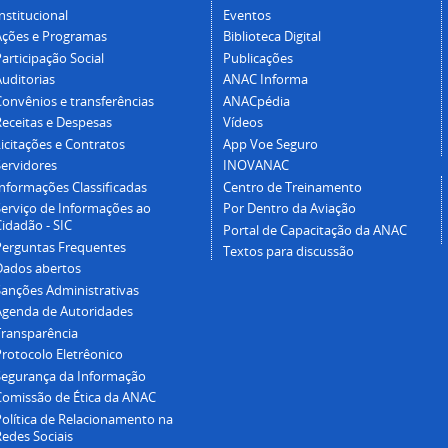
nstitucional
Eventos
Ações e Programas
Biblioteca Digital
articipação Social
Publicações
Auditorias
ANAC Informa
Convênios e transferências
ANACpédia
Receitas e Despesas
Vídeos
icitações e Contratos
App Voe Seguro
Servidores
INOVANAC
Informações Classificadas
Centro de Treinamento
Serviço de Informações ao
Por Dentro da Aviação
idadão - SIC
Portal de Capacitação da ANAC
Perguntas Frequentes
Textos para discussão
Dados abertos
Sanções Administrativas
Agenda de Autoridades
Transparência
Protocolo Eletrêonico
Segurança da Informação
Comissão de Ética da ANAC
Política de Relacionamento na
Redes Sociais