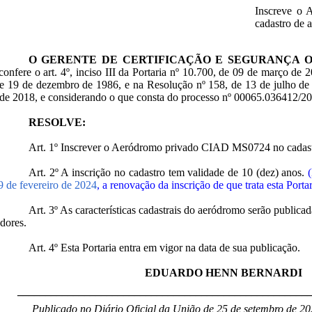
Inscreve o
cadastro de 
O GERENTE DE CERTIFICAÇÃO E SEGURANÇA 
confere o art. 4º, inciso III da Portaria nº 10.700, de 09 de março de 
e 19 de dezembro de 1986, e na Resolução nº 158, de 13 de julho de 
de 2018, e considerando o que consta do processo nº 00065.036412/2
RESOLVE:
Art. 1º Inscrever o Aeródromo privado CIAD MS0724 no cada
Art. 2º A inscrição no cadastro tem validade de 10 (dez) anos.
9 de fevereiro de 2024
, a renovação da inscrição de que trata esta Port
Art. 3º As características cadastrais do aeródromo serão public
dores.
Art. 4º Esta Portaria entra em vigor na data de sua publicação.
EDUARDO HENN BERNARDI
____________________________________________________
Publicado no Diário Oficial da União de 25 de setembro de 20