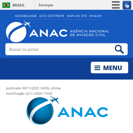
Serviços
BRASIL
Simplifique!
ACESSIBILIDADE
ALTO CONTRASTE
MAPA DO SITE
ENGLISH
Participe
Acesso à informação
Legislação
Buscar no portal
Bus
Canais
publicado
03/11/2023 14h36,
última
modificação
22/11/2024 17h02