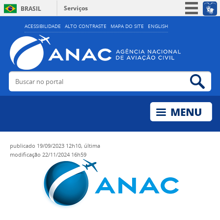
Serviços
BRASIL
Simplifique!
ACESSIBILIDADE
ALTO CONTRASTE
MAPA DO SITE
ENGLISH
Participe
Acesso à informação
Legislação
Buscar no portal
Bus
Canais
publicado
19/09/2023 12h10,
última
modificação
22/11/2024 16h59