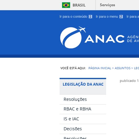
Serviços
BRASIL
Ir para o conteúdo
1
Ir para o menu
2
Ir para
VOCÊ ESTÁ AQUI:
PÁGINA INICIAL
>
ASSUNTOS
>
LE
publicado
1
LEGISLAÇÃO DA ANAC
Resoluções
RBAC e RBHA
IS e IAC
Decisões
Resoluções