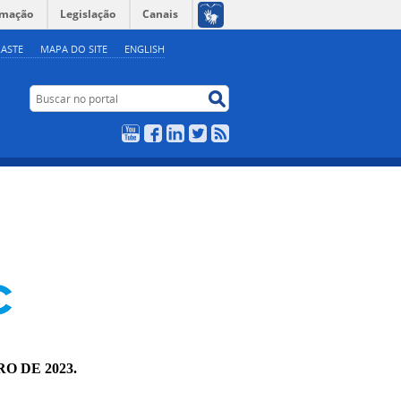
rmação
Legislação
Canais
ASTE
MAPA DO SITE
ENGLISH
Buscar no portal
Buscar no portal
YouTube
Facebook
LinkedIn
Twitter
RSS
RO DE 2023.