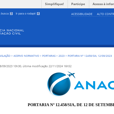
Simplifique!
Participe
Acesso à info
 a busca
3
Ir para o rodapé
4
ACESSIBILIDADE
ALTO CONTR
GISLAÇÃO
>
ACERVO NORMATIVO
>
PORTARIAS
>
2023
>
PORTARIA Nº 12458/SIA, 12/09/2023
8/09/2023 10h30,
última modificação
22/11/2024 16h52
PORTARIA Nº 12.458/SIA, DE 12 DE SETEMB