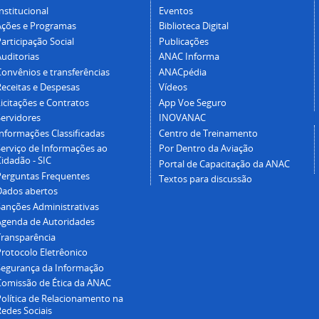
nstitucional
Eventos
Ações e Programas
Biblioteca Digital
articipação Social
Publicações
Auditorias
ANAC Informa
Convênios e transferências
ANACpédia
Receitas e Despesas
Vídeos
icitações e Contratos
App Voe Seguro
Servidores
INOVANAC
Informações Classificadas
Centro de Treinamento
Serviço de Informações ao
Por Dentro da Aviação
idadão - SIC
Portal de Capacitação da ANAC
Perguntas Frequentes
Textos para discussão
Dados abertos
Sanções Administrativas
Agenda de Autoridades
Transparência
Protocolo Eletrêonico
Segurança da Informação
Comissão de Ética da ANAC
Política de Relacionamento na
Redes Sociais