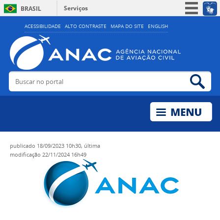
Serviços
BRASIL
Simplifique!
ACESSIBILIDADE
ALTO CONTRASTE
MAPA DO SITE
ENGLISH
Participe
Acesso à informação
Legislação
Buscar no portal
Bus
Canais
publicado
18/09/2023 10h30,
última
modificação
22/11/2024 16h49