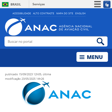
Serviços
BRASIL
Simplifique!
ACESSIBILIDADE
ALTO CONTRASTE
MAPA DO SITE
ENGLISH
Participe
Acesso à informação
Legislação
Buscar no portal
Bus
Canais
publicado
15/09/2023 12h05,
última
modificação
23/05/2025 14h26