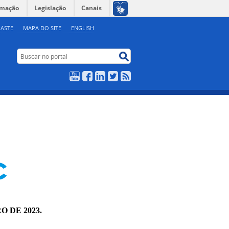
rmação
Legislação
Canais
ASTE
MAPA DO SITE
ENGLISH
Buscar no portal
Buscar no portal
YouTube
Facebook
LinkedIn
Twitter
RSS
O DE 2023.