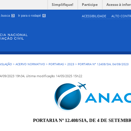
Simplifique!
Participe
Acesso à info
 a busca
3
Ir para o rodapé
4
ACESSIBILIDADE
ALTO CONTR
GISLAÇÃO
>
ACERVO NORMATIVO
>
PORTARIAS
>
2023
>
PORTARIA Nº 12408/SIA, 04/09/2023
4/09/2023 19h34,
última modificação
14/05/2025 15h22
PORTARIA Nº 12.408/SIA, DE 4 DE SETEMBR