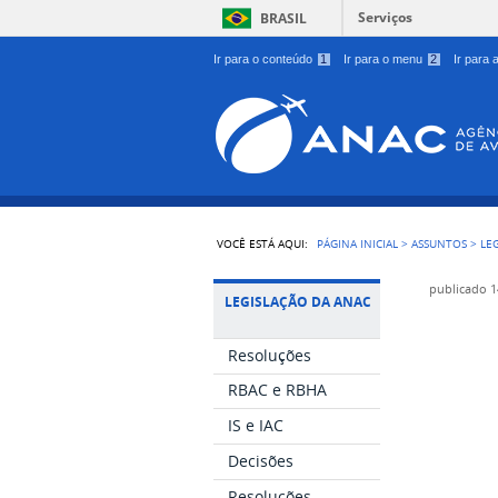
Serviços
BRASIL
Ir para o conteúdo
1
Ir para o menu
2
Ir para
VOCÊ ESTÁ AQUI:
PÁGINA INICIAL
>
ASSUNTOS
>
LE
publicado
1
LEGISLAÇÃO DA ANAC
Resoluções
RBAC e RBHA
IS e IAC
Decisões
Resoluções