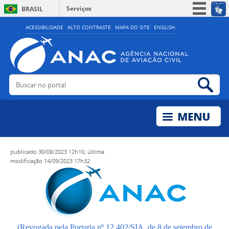
Serviços
BRASIL
Simplifique!
ACESSIBILIDADE
ALTO CONTRASTE
MAPA DO SITE
ENGLISH
Participe
Acesso à informação
Legislação
Buscar no portal
Bus
Canais
publicado
30/08/2023 12h10,
última
modificação
14/09/2023 17h32
(Revogada pela Portaria nº 12.402/SIA, de 8 de setembro de