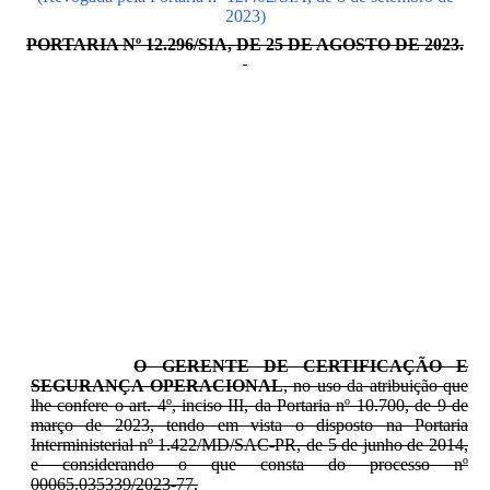
2023)
PORTARIA Nº 12.296/SIA, DE 25 DE AGOSTO DE 2023.
O GERENTE DE CERTIFICAÇÃO E
SEGURANÇA OPERACIONAL
, no uso da atribuição que
lhe confere o art. 4º, inciso III, da Portaria nº 10.700, de 9 de
março de 2023, tendo em vista o disposto na Portaria
Interministerial nº 1.422/MD/SAC-PR, de 5 de junho de 2014,
e considerando o que consta do processo nº
00065.035339/2023-77,