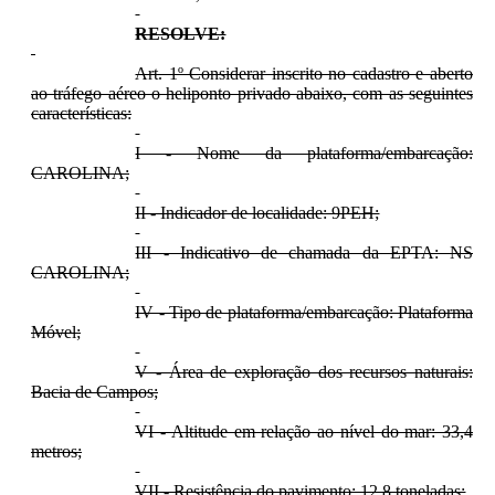
RESOLVE:
Art. 1º Considerar inscrito no cadastro e aberto
ao tráfego aéreo o heliponto privado abaixo, com as seguintes
características:
I - Nome da plataforma/embarcação:
CAROLINA;
II - Indicador de localidade: 9PEH;
III - Indicativo de chamada da EPTA: NS
CAROLINA;
IV - Tipo de plataforma/embarcação: Plataforma
Móvel;
V - Área de exploração dos recursos naturais:
Bacia de Campos;
VI - Altitude em relação ao nível do mar: 33,4
metros;
VII - Resistência do pavimento: 12,8 toneladas;