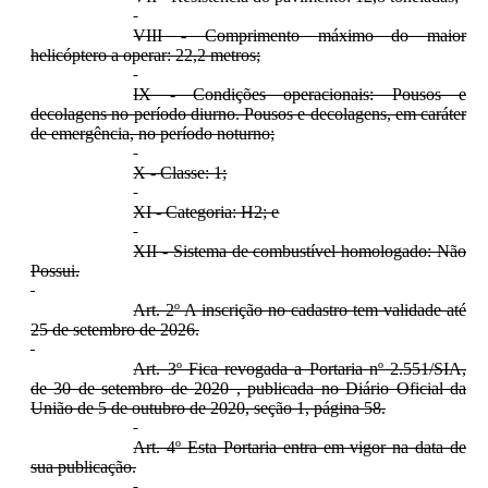
VIII - Comprimento máximo do maior
helicóptero a operar: 22,2 metros;
IX - Condições operacionais: Pousos e
decolagens no período diurno. Pousos e decolagens, em caráter
de emergência, no período noturno;
X - Classe: 1;
XI - Categoria: H2; e
XII - Sistema de combustível homologado: Não
Possui.
Art. 2º A inscrição no cadastro tem validade até
25 de setembro de 2026.
Art. 3º Fica revogada a Portaria nº 2.551/SIA,
de 30 de setembro de 2020 , publicada no Diário Oficial da
União de 5 de outubro de 2020, seção 1, página 58.
Art. 4º Esta Portaria entra em vigor na data de
sua publicação.