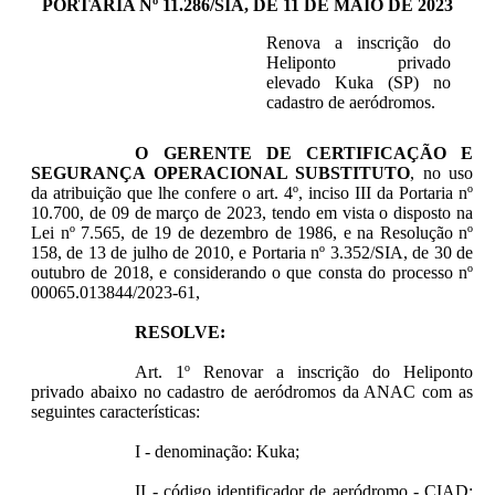
PORTARIA Nº 11.286/SIA, DE 11 DE MAIO DE 2023
Renova a inscrição do
Heliponto privado
elevado Kuka (SP) no
cadastro de aeródromos.
O GERENTE DE CERTIFICAÇÃO E
SEGURANÇA OPERACIONAL SUBSTITUTO
, no uso
da atribuição que lhe confere o art. 4º, inciso III da Portaria nº
10.700, de 09 de março de 2023, tendo em vista o disposto na
Lei nº 7.565, de 19 de dezembro de 1986, e na Resolução nº
158, de 13 de julho de 2010, e Portaria nº 3.352/SIA, de 30 de
outubro de 2018, e considerando o que consta do processo nº
00065.013844/2023-61,
RESOLVE:
Art. 1º Renovar a inscrição do Heliponto
privado abaixo no cadastro de aeródromos da ANAC com as
seguintes características:
I - denominação: Kuka;
II - código identificador de aeródromo - CIAD: