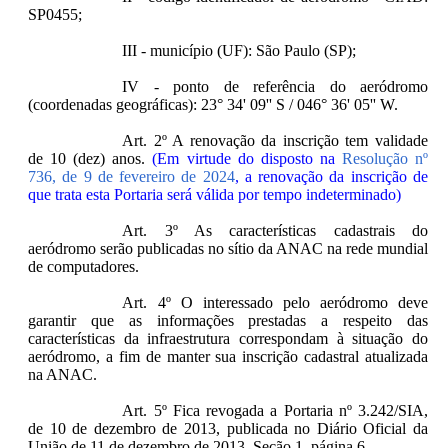
SP0455;
III - município (UF): São Paulo (SP);
IV - ponto de referência do aeródromo
(coordenadas geográficas): 23° 34' 09'' S / 046° 36' 05'' W.
Art. 2º A renovação da inscrição tem validade
de 10 (dez) anos.
(Em virtude do disposto na
Resolução nº
736, de 9 de fevereiro de 2024
, a renovação da inscrição de
que trata esta Portaria será válida por tempo indeterminado)
Art. 3º As características cadastrais do
aeródromo serão publicadas no sítio da ANAC na rede mundial
de computadores.
Art. 4º O interessado pelo aeródromo deve
garantir que as informações prestadas a respeito das
características da infraestrutura correspondam à situação do
aeródromo, a fim de manter sua inscrição cadastral atualizada
na ANAC.
Art. 5º Fica revogada a Portaria nº 3.242/SIA,
de 10 de dezembro de 2013, publicada no Diário Oficial da
União de 11 de dezembro de 2013, Seção 1, página 6.