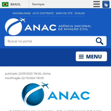
Serviços
BRASIL
Simplifique!
ACESSIBILIDADE
ALTO CONTRASTE
MAPA DO SITE
ENGLISH
Participe
Acesso à informação
Legislação
Buscar no portal
Bus
Canais
publicado
22/05/2023 10h26,
última
modificação
22/10/2024 16h59