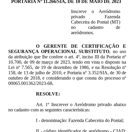
PORTARIA Nº 11.266/SIA, DE 10 DE MAIO DE 2023
Inscreve o Aeródromo
privado Fazenda
Cabeceira do Pontal (MT)
no cadastro de
aeródromos.
O GERENTE DE CERTIFICAÇÃO E
SEGURANÇA OPERACIONAL SUBSTITUTO
, no uso
da atribuição que lhe confere o art. 4º, inciso III da Portaria nº
10.700, de 09 de março de 2023, tendo em vista o disposto na
Lei nº 7.565, de 19 de dezembro de 1986, e na Resolução nº
158, de 13 de julho de 2010, e Portaria nº 3.352/SIA, de 30 de
outubro de 2018, e considerando o que consta do processo nº
00065.001362/2023-68,
RESOLVE:
Art. 1º Inscrever o Aeródromo privado abaixo
no cadastro com as seguintes características:
I - denominação: Fazenda Cabeceira do Pontal;
II - código identificador de aeródromo - CIAD: