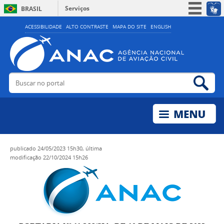
Serviços
BRASIL
Simplifique!
ACESSIBILIDADE
ALTO CONTRASTE
MAPA DO SITE
ENGLISH
Participe
Acesso à informação
Legislação
Buscar no portal
Bus
Canais
publicado
24/05/2023 15h30,
última
modificação
22/10/2024 15h26