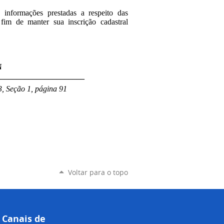
 informações prestadas a respeito das
 fim de manter sua inscrição cadastral
N
______________________
3, Seção 1, página 91
Voltar para o topo
Canais de