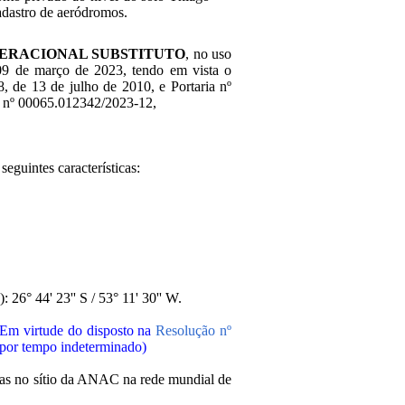
dastro de aeródromos.
PERACIONAL SUBSTITUTO
, no uso
e 09 de março de 2023, tendo em vista o
, de 13 de julho de 2010, e Portaria nº
o nº 00065.012342/2023-12,
eguintes características:
 26° 44' 23'' S / 53° 11' 30'' W.
(Em virtude do disposto na
Resolução nº
da por tempo indeterminado)
adas no sítio da ANAC na rede mundial de