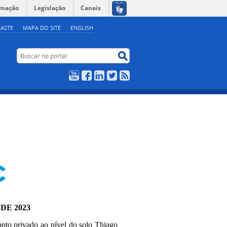
rmação
Legislação
Canais
ASTE
MAPA DO SITE
ENGLISH
Buscar no portal
Buscar no portal
YouTube
Facebook
LinkedIn
Twitter
RSS
 DE 2023
onto privado ao nível do solo Thiago