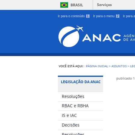
Serviços
BRASIL
Ir para o conteúdo
1
Ir para o menu
2
Ir para
VOCÊ ESTÁ AQUI:
PÁGINA INICIAL
>
ASSUNTOS
>
LE
publicado
1
LEGISLAÇÃO DA ANAC
Resoluções
RBAC e RBHA
IS e IAC
Decisões
Resoluções