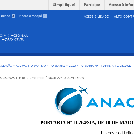
Simplifique!
Participe
Acesso à info
 a busca
3
Ir para o rodapé
4
ACESSIBILIDADE
ALTO CONTR
GISLAÇÃO
>
ACERVO NORMATIVO
>
PORTARIAS
>
2023
>
PORTARIA Nº 11264/SIA, 10/05/2023
8/05/2023 14h46,
última modificação
22/10/2024 15h20
PORTARIA Nº 11.264/SIA, DE 10 DE MAIO
Inscreve o Helip