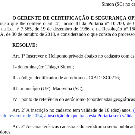
Simon (SC) no ca
O GERENTE DE CERTIFICAÇÃO E SEGURANÇA O
uição que lhe confere o art. 4º, inciso III da Portaria nº 10.700, d
 na Lei nº 7.565, de 19 de dezembro de 1986, e na Resolução nº 158
A, de 30 de outubro de 2018, e considerando o que consta do process
RESOLVE:
Art. 1º Inscrever o Heliponto privado abaixo no cadastro com as s
I - denominação: Thiago Simon;
II - código identificador de aeródromo - CIAD: SC0216;
III - município (UF): Maravilha (SC);
IV - ponto de referência do aeródromo (coordenadas geográficas):
Art. 2º A inscrição no cadastro tem validade de 10 (dez) anos.
9 de fevereiro de 2024
, a inscrição de que trata esta Portaria será váli
Art. 3º As características cadastrais do aeródromo serão public
dores.