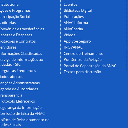
nstitucional
Eventos
Ações e Programas
Biblioteca Digital
articipação Social
Publicações
Auditorias
ANAC Informa
Convênios e transferências
ANACpédia
Receitas e Despesas
Vídeos
icitações e Contratos
App Voe Seguro
Servidores
INOVANAC
Informações Classificadas
Centro de Treinamento
Serviço de Informações ao
Por Dentro da Aviação
idadão - SIC
Portal de Capacitação da ANAC
Perguntas Frequentes
Textos para discussão
Dados abertos
Sanções Administrativas
Agenda de Autoridades
Transparência
Protocolo Eletrêonico
Segurança da Informação
Comissão de Ética da ANAC
Política de Relacionamento na
Redes Sociais