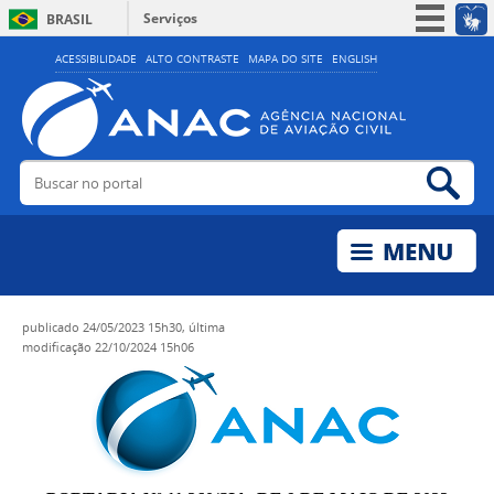
Serviços
BRASIL
Simplifique!
ACESSIBILIDADE
ALTO CONTRASTE
MAPA DO SITE
ENGLISH
Participe
Acesso à informação
Legislação
Buscar no portal
Bus
Canais
publicado
24/05/2023 15h30,
última
modificação
22/10/2024 15h06