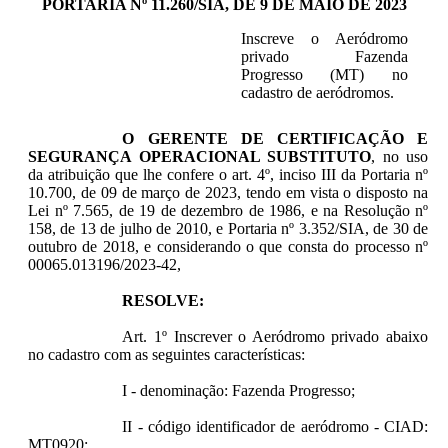
PORTARIA Nº 11.260/SIA, DE 9 DE MAIO DE 2023
Inscreve o Aeródromo
privado Fazenda
Progresso (MT) no
cadastro de aeródromos.
O GERENTE DE CERTIFICAÇÃO E
SEGURANÇA OPERACIONAL SUBSTITUTO
, no uso
da atribuição que lhe confere o art. 4º, inciso III da Portaria nº
10.700, de 09 de março de 2023, tendo em vista o disposto na
Lei nº 7.565, de 19 de dezembro de 1986, e na Resolução nº
158, de 13 de julho de 2010, e Portaria nº 3.352/SIA, de 30 de
outubro de 2018, e considerando o que consta do processo nº
00065.013196/2023-42,
RESOLVE:
Art. 1º Inscrever o Aeródromo privado abaixo
no cadastro com as seguintes características:
I - denominação: Fazenda Progresso;
II - código identificador de aeródromo - CIAD:
MT0920;