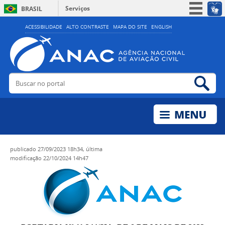
Serviços
BRASIL
Simplifique!
ACESSIBILIDADE
ALTO CONTRASTE
MAPA DO SITE
ENGLISH
Participe
Acesso à informação
Legislação
Buscar no portal
Bus
Canais
publicado
27/09/2023 18h34,
última
modificação
22/10/2024 14h47