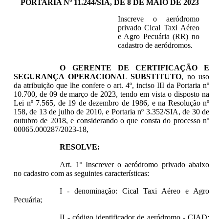
PORTARIA Nº 11.244/SIA, DE 8 DE MAIO DE 2023
Inscreve o aeródromo
privado Cical Taxi Aéreo
e Agro Pecuária (RR) no
cadastro de aeródromos.
O GERENTE DE CERTIFICAÇÃO E
SEGURANÇA OPERACIONAL SUBSTITUTO
, no uso
da atribuição que lhe confere o art. 4º, inciso III da Portaria nº
10.700, de 09 de março de 2023, tendo em vista o disposto na
Lei nº 7.565, de 19 de dezembro de 1986, e na Resolução nº
158, de 13 de julho de 2010, e Portaria nº 3.352/SIA, de 30 de
outubro de 2018, e considerando o que consta do processo nº
00065.000287/2023-18,
RESOLVE:
Art. 1º Inscrever o aeródromo privado abaixo
no cadastro com as seguintes características:
I - denominação: Cical Taxi Aéreo e Agro
Pecuária;
II - código identificador de aeródromo - CIAD: