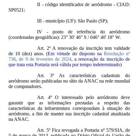
II - código identificador de aeródromo - CIAD:
SP0521;
III - município (UF): São Paulo (SP);
IV - ponto de referência do aeródromo
(coordenadas geográficas): 23° 30' 46'' S / 046° 40' 18'' W.
Art. 2º A renovação da inscrição tem validade
de 10 (dez) anos.
(Em virtude do disposto na
Resolução nº
736, de 9 de fevereiro de 2024
, a renovação da inscrição de
que trata esta Portaria será válida por tempo indeterminado)
Art. 3º As características cadastrais do
aeródromo serão publicadas no sítio da ANAC na rede mundial
de computadores.
Art. 4º O interessado pelo aeródromo deve
garantir que as informações prestadas a respeito das
características da infraestrutura correspondam à situação do
aeródromo, a fim de manter sua inscrição cadastral atualizada
na ANAC.
Art. 5º Fica revogada a Portaria nº 579/SIA, de
5 de março de 2013, publicada no Diário Oficial da União de