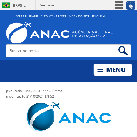
Serviços
BRASIL
Simplifique!
ACESSIBILIDADE
ALTO CONTRASTE
MAPA DO SITE
ENGLISH
Participe
Acesso à informação
Legislação
Buscar no portal
Bus
Canais
publicado
18/05/2023 14h42,
última
modificação
21/10/2024 17h52