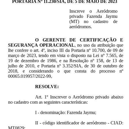
PORTARIA Nº 11.230/SIA, DE 5 DE MAIO DE 2023
Inscreve o Aeródromo
privado Fazenda Jaymu
(MT) no cadastro de
aeródromos.
O GERENTE DE CERTIFICAÇÃO E
SEGURANÇA OPERACIONAL
, no uso da atribuição que
lhe confere o art. 4º, inciso III da Portaria nº 10.700, de 09 de
março de 2023, tendo em vista o disposto na Lei nº 7.565, de
19 de dezembro de 1986, e na Resolução nº 158, de 13 de
julho de 2010, e Portaria nº 3.352/SIA, de 30 de outubro de
2018, e considerando o que consta do processo nº
00065.019957/2022-99,
RESOLVE:
Art. 1º Inscrever o Aeródromo privado abaixo
no cadastro com as seguintes características:
I - denominação: Fazenda Jaymu;
II - código identificador de aeródromo - CIAD:
MT0829;