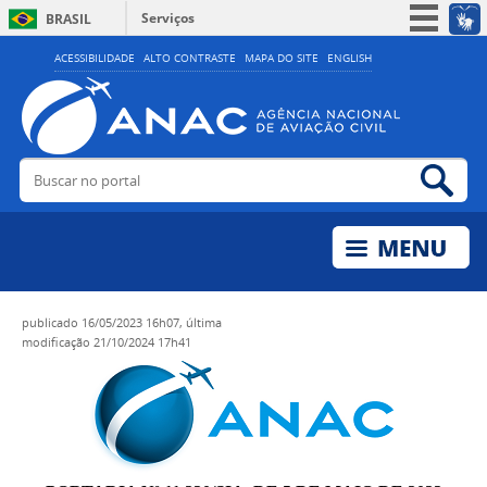
Serviços
BRASIL
Simplifique!
ACESSIBILIDADE
ALTO CONTRASTE
MAPA DO SITE
ENGLISH
Participe
Acesso à informação
Legislação
Buscar no portal
Bus
Canais
publicado
16/05/2023 16h07,
última
modificação
21/10/2024 17h41