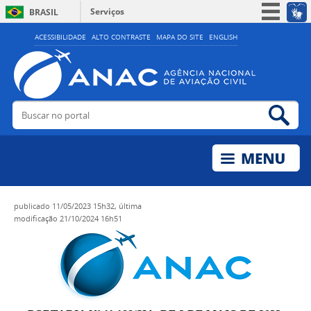
Serviços
BRASIL
Simplifique!
ACESSIBILIDADE
ALTO CONTRASTE
MAPA DO SITE
ENGLISH
Participe
Acesso à informação
Legislação
Buscar no portal
Bus
Canais
publicado
11/05/2023 15h32,
última
modificação
21/10/2024 16h51