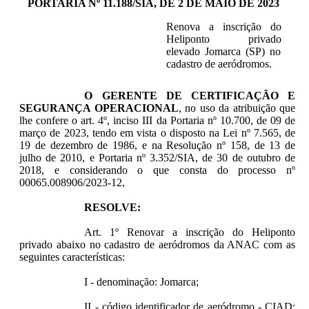
PORTARIA Nº 11.188/SIA, DE 2 DE MAIO DE 2023
Renova a inscrição do
Heliponto privado
elevado Jomarca (SP) no
cadastro de aeródromos.
O GERENTE DE CERTIFICAÇÃO E
SEGURANÇA OPERACIONAL
, no uso da atribuição que
lhe confere o art. 4º, inciso III da Portaria nº 10.700, de 09 de
março de 2023, tendo em vista o disposto na Lei nº 7.565, de
19 de dezembro de 1986, e na Resolução nº 158, de 13 de
julho de 2010, e Portaria nº 3.352/SIA, de 30 de outubro de
2018, e considerando o que consta do processo nº
00065.008906/2023-12,
RESOLVE:
Art. 1º Renovar a inscrição do Heliponto
privado abaixo no cadastro de aeródromos da ANAC com as
seguintes características:
I - denominação: Jomarca;
II - código identificador de aeródromo - CIAD: