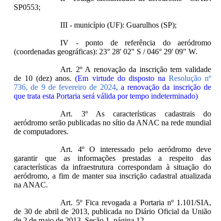
SP0553;
III - município (UF): Guarulhos (SP);
IV - ponto de referência do aeródromo
(coordenadas geográficas): 23° 28' 02" S / 046° 29' 09" W.
Art. 2º A renovação da inscrição tem validade
de 10 (dez) anos.
(Em virtude do disposto na
Resolução nº
736, de 9 de fevereiro de 2024
, a renovação da inscrição de
que trata esta Portaria será válida por tempo indeterminado)
Art. 3º As características cadastrais do
aeródromo serão publicadas no sítio da ANAC na rede mundial
de computadores.
Art. 4º O interessado pelo aeródromo deve
garantir que as informações prestadas a respeito das
características da infraestrutura correspondam à situação do
aeródromo, a fim de manter sua inscrição cadastral atualizada
na ANAC.
Art. 5º Fica revogada a Portaria nº 1.101/SIA,
de 30 de abril de 2013, publicada no Diário Oficial da União
de 2 de maio de 2013, Seção 1, página 12.