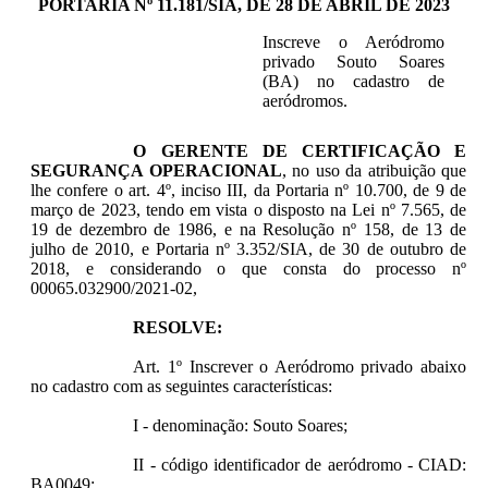
PORTARIA Nº 11.181/SIA, DE 28 DE ABRIL DE 2023
Inscreve o Aeródromo
privado Souto Soares
(BA) no cadastro de
aeródromos.
O GERENTE DE CERTIFICAÇÃO E
SEGURANÇA OPERACIONAL
, no uso da atribuição que
lhe confere o art. 4º, inciso III, da Portaria nº 10.700, de 9 de
março de 2023, tendo em vista o disposto na Lei nº 7.565, de
19 de dezembro de 1986, e na Resolução nº 158, de 13 de
julho de 2010, e Portaria nº 3.352/SIA, de 30 de outubro de
2018, e considerando o que consta do processo nº
00065.032900/2021-02,
RESOLVE:
Art. 1º Inscrever o Aeródromo privado abaixo
no cadastro com as seguintes características:
I - denominação: Souto Soares;
II - código identificador de aeródromo - CIAD:
BA0049;