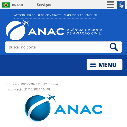
Serviços
BRASIL
Simplifique!
ACESSIBILIDADE
ALTO CONTRASTE
MAPA DO SITE
ENGLISH
Participe
Acesso à informação
Legislação
Buscar no portal
Bus
Canais
publicado
09/05/2023 20h22,
última
modificação
21/10/2024 16h48