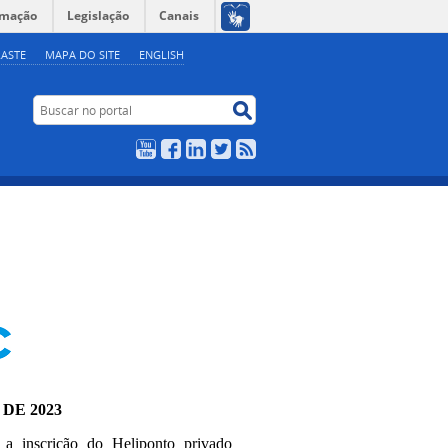
rmação
Legislação
Canais
ASTE
MAPA DO SITE
ENGLISH
Buscar no portal
Buscar no portal
YouTube
Facebook
LinkedIn
Twitter
RSS
 DE 2023
 a inscrição do Heliponto privado