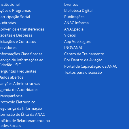
nstitucional
Eventos
Ações e Programas
Biblioteca Digital
articipação Social
Publicações
Auditorias
ANAC Informa
Convênios e transferências
ANACpédia
Receitas e Despesas
Vídeos
icitações e Contratos
App Voe Seguro
Servidores
INOVANAC
Informações Classificadas
Centro de Treinamento
Serviço de Informações ao
Por Dentro da Aviação
idadão - SIC
Portal de Capacitação da ANAC
Perguntas Frequentes
Textos para discussão
Dados abertos
Sanções Administrativas
Agenda de Autoridades
Transparência
Protocolo Eletrêonico
Segurança da Informação
Comissão de Ética da ANAC
Política de Relacionamento na
Redes Sociais