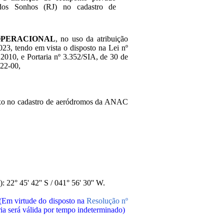
dos Sonhos (RJ) no cadastro de
OPERACIONAL
, no uso da atribuição
2023, tendo em vista o disposto na Lei nº
2010, e Portaria nº 3.352/SIA, de 30 de
022-00,
baixo no cadastro de aeródromos da ANAC
 22° 45' 42'' S / 041° 56' 30'' W.
(Em virtude do disposto na
Resolução nº
aria será válida por tempo indeterminado)