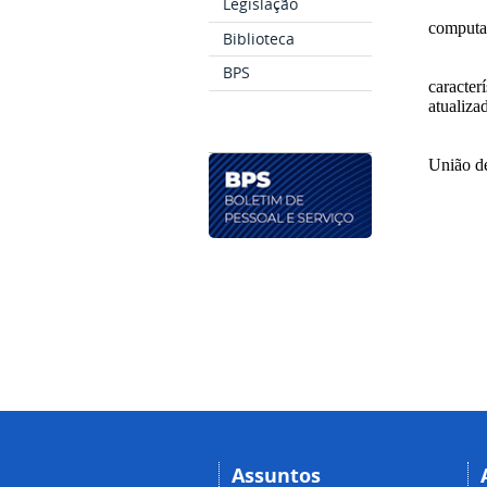
Legislação
computa
Biblioteca
BPS
caracte
atualiz
União de
Assuntos