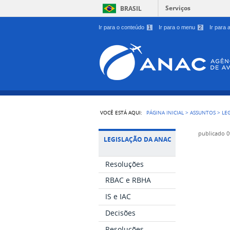
Serviços
BRASIL
Ir para o conteúdo
1
Ir para o menu
2
Ir para
VOCÊ ESTÁ AQUI:
PÁGINA INICIAL
>
ASSUNTOS
>
LE
publicado
0
LEGISLAÇÃO DA ANAC
Resoluções
RBAC e RBHA
IS e IAC
Decisões
Resoluções