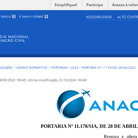
Simplifique!
Participe
Acesso à info
 a busca
3
Ir para o rodapé
4
ACESSIBILIDADE
ALTO CONTR
GISLAÇÃO
>
ACERVO NORMATIVO
>
PORTARIAS
>
2023
>
PORTARIA Nº 11178/SIA, 28/04/2023
9/05/2023 19h43,
última modificação
21/10/2024 16h40
PORTARIA Nº 11.178/SIA, DE 28 DE ABRIL
Renova e altera