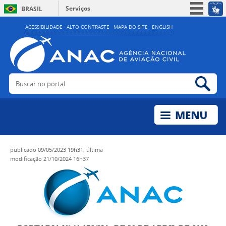
Serviços
BRASIL
Simplifique!
ACESSIBILIDADE
ALTO CONTRASTE
MAPA DO SITE
ENGLISH
Participe
Acesso à informação
Legislação
Buscar no portal
Bus
Canais
publicado
09/05/2023 19h31,
última
modificação
21/10/2024 16h37