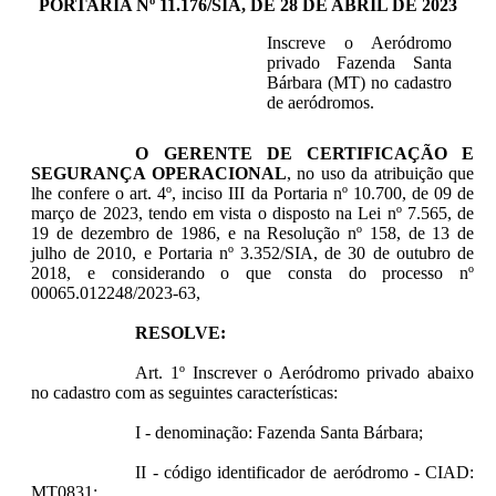
PORTARIA Nº 11.176/SIA, DE 28 DE ABRIL DE 2023
Inscreve o Aeródromo
privado Fazenda Santa
Bárbara (MT) no cadastro
de aeródromos.
O GERENTE DE CERTIFICAÇÃO E
SEGURANÇA OPERACIONAL
, no uso da atribuição que
lhe confere o art. 4º, inciso III da Portaria nº 10.700, de 09 de
março de 2023, tendo em vista o disposto na Lei nº 7.565, de
19 de dezembro de 1986, e na Resolução nº 158, de 13 de
julho de 2010, e Portaria nº 3.352/SIA, de 30 de outubro de
2018, e considerando o que consta do processo nº
00065.012248/2023-63,
RESOLVE:
Art. 1º Inscrever o Aeródromo privado abaixo
no cadastro com as seguintes características:
I - denominação: Fazenda Santa Bárbara;
II - código identificador de aeródromo - CIAD:
MT0831;