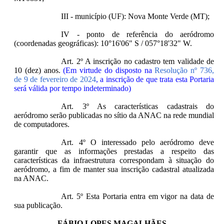
III - município (UF): Nova Monte Verde (MT);
IV - ponto de referência do aeródromo
(coordenadas geográficas): 10°16'06" S / 057°18'32" W.
Art. 2º A inscrição no cadastro tem validade de
10 (dez) anos.
(Em virtude do disposto na
Resolução nº 736,
de 9 de fevereiro de 2024
, a inscrição de que trata esta Portaria
será válida por tempo indeterminado)
Art. 3º As características cadastrais do
aeródromo serão publicadas no sítio da ANAC na rede mundial
de computadores.
Art. 4º O interessado pelo aeródromo deve
garantir que as informações prestadas a respeito das
características da infraestrutura correspondam à situação do
aeródromo, a fim de manter sua inscrição cadastral atualizada
na ANAC.
Art. 5º Esta Portaria entra em vigor na data de
sua publicação.
FÁBIO LOPES MAGALHÃES