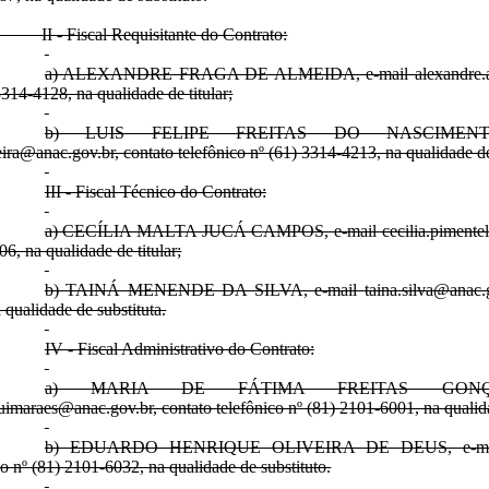
iscal Requisitante do Contrato:
a) ALEXANDRE FRAGA DE ALMEIDA, e-mail alexandre.almei
3314-4128, na qualidade de titular;
b) LUIS FELIPE FREITAS DO NASCIMENTO
xeira@anac.gov.br, contato telefônico nº (61) 3314-4213, na qualidade de
III - Fiscal Técnico do Contrato:
a) CECÍLIA MALTA JUCÁ CAMPOS, e-mail cecilia.pimentel@ana
6, na qualidade de titular;
b) TAINÁ MENENDE DA SILVA, e-mail taina.silva@anac.gov.
 qualidade de substituta.
IV - Fiscal Administrativo do Contrato:
a) MARIA DE FÁTIMA FREITAS GONÇAL
uimaraes@anac.gov.br, contato telefônico nº (81) 2101-6001, na qualidad
b) EDUARDO HENRIQUE OLIVEIRA DE DEUS, e-mail ed
co nº (81) 2101-6032, na qualidade de substituto.