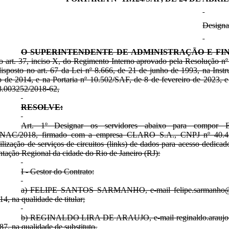
Designa
O SUPERINTENDENTE DE ADMINISTRAÇÃO E FI
o art. 37, inciso X, do Regimento Interno aprovado pela Resolução n
disposto no art. 67 da Lei nº 8.666, de 21 de junho de 1993, na In
 de 2014, e na Portaria nº 10.502/SAF, de 8 de fevereiro de 2023, 
8.003252/2018-62,
RESOLVE:
Art. 1º Designar os servidores abaixo para compor E
NAC/2018, firmado com a empresa CLARO S.A., CNPJ nº 40.432
ilização de serviços de circuitos (links) de dados para acesso dedic
tação Regional da cidade do Rio de Janeiro (RJ):
I - Gestor do Contrato:
a) FELIPE SANTOS SARMANHO, e-mail felipe.sarmanho@anac
4, na qualidade de titular;
b) REGINALDO LIRA DE ARAUJO, e-mail reginaldo.araujo@ana
7, na qualidade de substituto.