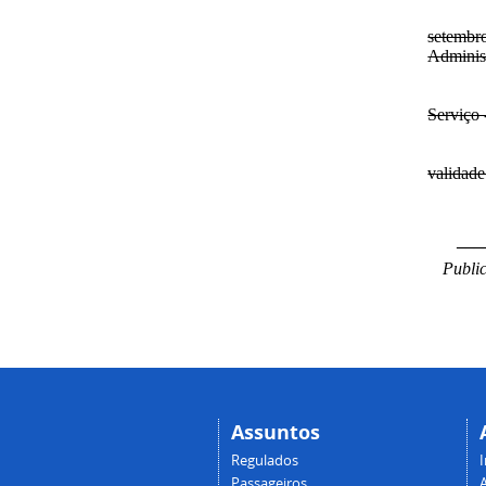
setembr
Adminis
Serviço 
validade
___
Public
Assuntos
Regulados
I
Passageiros