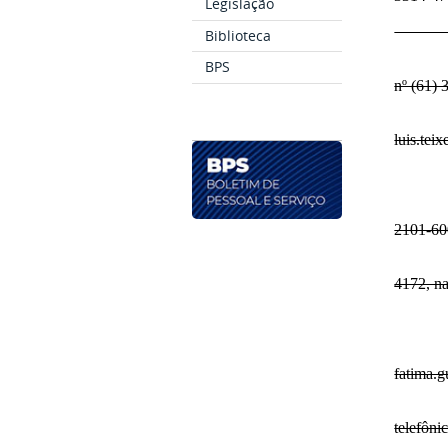
Legislação
II - F
Biblioteca
BPS
nº (61) 
luis.tei
2101-600
4172, na
fatima.g
telefôni