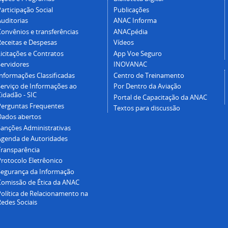
articipação Social
Publicações
Auditorias
ANAC Informa
Convênios e transferências
ANACpédia
Receitas e Despesas
Vídeos
icitações e Contratos
App Voe Seguro
Servidores
INOVANAC
Informações Classificadas
Centro de Treinamento
Serviço de Informações ao
Por Dentro da Aviação
idadão - SIC
Portal de Capacitação da ANAC
Perguntas Frequentes
Textos para discussão
Dados abertos
Sanções Administrativas
Agenda de Autoridades
Transparência
Protocolo Eletrêonico
Segurança da Informação
Comissão de Ética da ANAC
Política de Relacionamento na
Redes Sociais