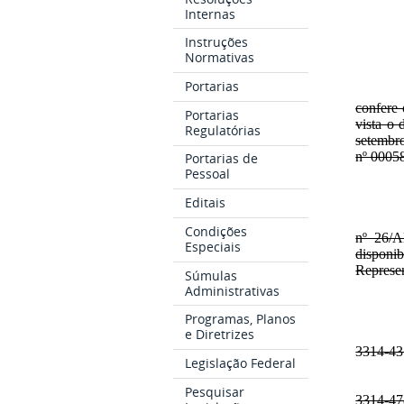
Internas
Instruções
Normativas
Portarias
confere 
Portarias
vista o 
Regulatórias
setembro
nº 0005
Portarias de
Pessoal
Editais
Condições
nº 26/A
Especiais
disponib
Represen
Súmulas
Administrativas
Programas, Planos
e Diretrizes
3314-431
Legislação Federal
Pesquisar
3314-478