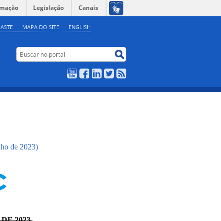
rmação
Legislação
Canais
ASTE
MAPA DO SITE
ENGLISH
Buscar no portal
Buscar no portal
YouTube
Facebook
LinkedIn
Twitter
RSS
lho de 2023)
 DE 2023.