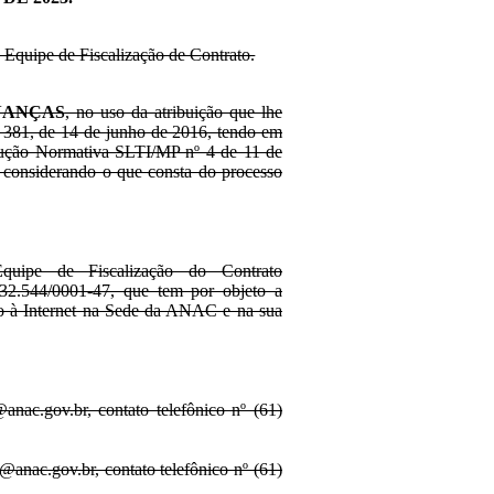
 Equipe de Fiscalização de Contrato.
NANÇAS
, no uso da atribuição que lhe
º 381, de 14 de junho de 2016, tendo em
strução Normativa SLTI/MP nº 4 de 11 de
e considerando o que consta do processo
quipe de Fiscalização do Contrato
.544/0001-47, que tem por objeto a
ado à Internet na Sede da ANAC e na sua
.gov.br, contato telefônico nº (61)
c.gov.br, contato telefônico nº (61)