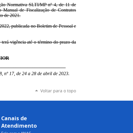
trução Normativa SLTI/MP nº 4, de 11 de
o Manual de Fiscalização de Contratos
to de 2021.
 2022, publicada no Boletim de Pessoal e
e terá vigência até o término do prazo da
IOR
____________________________
, nº 17, de 24 a 28 de abril de 2023.
Voltar para o topo
Canais de
Atendimento