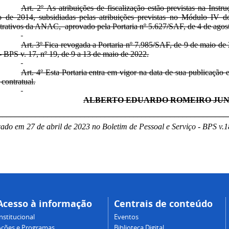
Art. 2º As atribuições de fiscalização estão previstas na Ins
o de 2014, subsidiadas pelas atribuições previstas no Módulo IV d
trativos da ANAC, aprovado pela Portaria nº 5.627/SAF, de 4 de agos
Art. 3º Fica revogada a Portaria nº 7.985/SAF, de 9 de maio de
- BPS v. 17, nº 19, de 9 a 13 de maio de 2022.
Art. 4º Esta Portaria entra em vigor na data de sua publicação 
 contratual.
ALBERTO EDUARDO ROMEIRO JUN
________________________________________________________
ado em 27 de abril de 2023 no Boletim de Pessoal e Serviço - BPS v.18
Acesso à informação
Centrais de conteúdo
nstitucional
Eventos
Ações e Programas
Biblioteca Digital