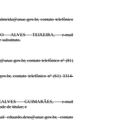
da@anac.gov.br, contato telefônico
 ALVES TEIXEIRA, e-mail
 substituto.
c.gov.br, contato telefônico nº (81)
br, contato telefônico nº (61) 3314-
VES GUIMARÃES, e-mail
e de titular; e
uardo.deus@anac.gov.br, contato