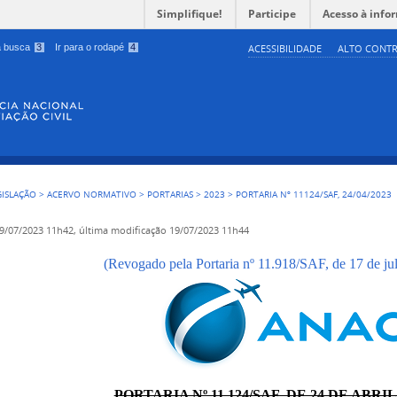
Simplifique!
Participe
Acesso à info
 a busca
3
Ir para o rodapé
4
ACESSIBILIDADE
ALTO CONTR
GISLAÇÃO
>
ACERVO NORMATIVO
>
PORTARIAS
>
2023
>
PORTARIA Nº 11124/SAF, 24/04/2023
9/07/2023 11h42,
última modificação
19/07/2023 11h44
(Revogado pela Portaria nº 11.918/SAF, de 17 de ju
PORTARIA Nº 11.124/SAF, DE 24 DE ABRIL