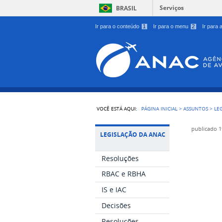
Serviços
BRASIL
Ir para o conteúdo
1
Ir para o menu
2
Ir para
VOCÊ ESTÁ AQUI:
PÁGINA INICIAL
>
ASSUNTOS
>
LE
publicado
1
LEGISLAÇÃO DA ANAC
Resoluções
RBAC e RBHA
IS e IAC
Decisões
Resoluções