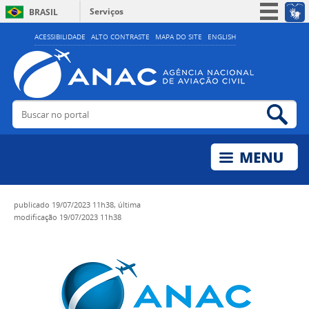
Serviços
BRASIL
Simplifique!
ACESSIBILIDADE
ALTO CONTRASTE
MAPA DO SITE
ENGLISH
Participe
Acesso à informação
Legislação
Buscar no portal
Bus
Canais
publicado
19/07/2023 11h38,
última
modificação
19/07/2023 11h38