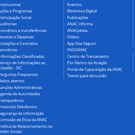
nstitucional
Eventos
Ações e Programas
Biblioteca Digital
articipação Social
Publicações
Auditorias
ANAC Informa
Convênios e transferências
ANACpédia
Receitas e Despesas
Vídeos
icitações e Contratos
App Voe Seguro
Servidores
INOVANAC
Informações Classificadas
Centro de Treinamento
Serviço de Informações ao
Por Dentro da Aviação
idadão - SIC
Portal de Capacitação da ANAC
Perguntas Frequentes
Textos para discussão
Dados abertos
Sanções Administrativas
Agenda de Autoridades
Transparência
Protocolo Eletrêonico
Segurança da Informação
Comissão de Ética da ANAC
Política de Relacionamento na
Redes Sociais