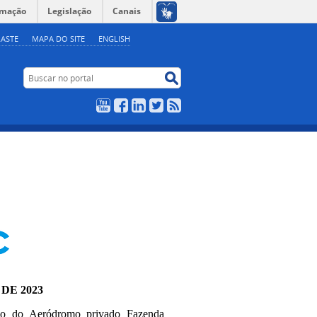
rmação
Legislação
Canais
ASTE
MAPA DO SITE
ENGLISH
Buscar no portal
Buscar no portal
YouTube
Facebook
LinkedIn
Twitter
RSS
 DE 2023
ção do Aeródromo privado Fazenda