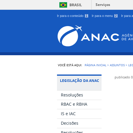
Serviços
BRASIL
Ir para o conteúdo
1
Ir para o menu
2
Ir para
VOCÊ ESTÁ AQUI:
PÁGINA INICIAL
>
ASSUNTOS
>
LE
publicado
0
LEGISLAÇÃO DA ANAC
Resoluções
RBAC e RBHA
IS e IAC
Decisões
Resoluções