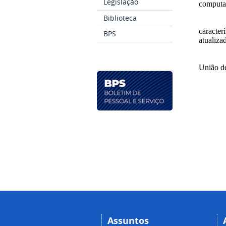
Legislação
computa
Biblioteca
caracte
BPS
atualiz
União de
Assuntos