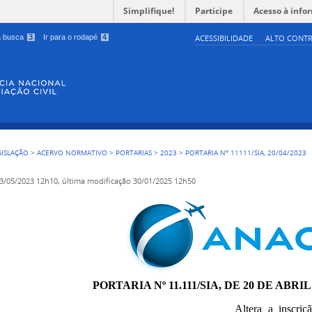
Simplifique!
Participe
Acesso à info
 a busca
3
Ir para o rodapé
4
ACESSIBILIDADE
ALTO CONTR
GISLAÇÃO
>
ACERVO NORMATIVO
>
PORTARIAS
>
2023
>
PORTARIA Nº 11111/SIA, 20/04/2023
3/05/2023 12h10,
última modificação
30/01/2025 12h50
PORTARIA Nº 11.111/SIA, DE 20 DE ABRIL
Altera a inscri