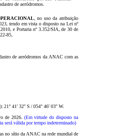
adastro de aeródromos.
OPERACIONAL
, no uso da atribuição
2023, tendo em vista o disposto na Lei nº
2010, e Portaria nº 3.352/SIA, de 30 de
022-85,
 cadastro de aeródromos da ANAC com as
 21° 41' 32'' S / 054° 46' 03'' W.
iro de 2026.
(Em virtude do disposto na
aria será válida por tempo indeterminado)
adas no sítio da ANAC na rede mundial de