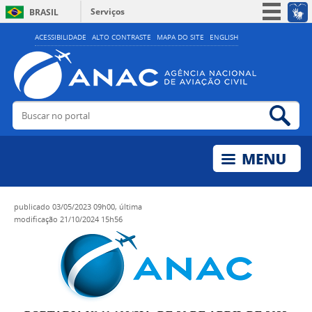
Serviços
BRASIL
Simplifique!
ACESSIBILIDADE
ALTO CONTRASTE
MAPA DO SITE
ENGLISH
Participe
Acesso à informação
Legislação
Buscar no portal
Bus
Canais
publicado
03/05/2023 09h00,
última
modificação
21/10/2024 15h56