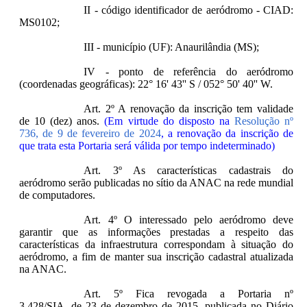
II - código identificador de aeródromo - CIAD:
MS0102;
III - município (UF): Anaurilândia (MS);
IV - ponto de referência do aeródromo
(coordenadas geográficas): 22° 16' 43'' S / 052° 50' 40'' W.
Art. 2º A renovação da inscrição tem validade
de 10 (dez) anos.
(Em virtude do disposto na
Resolução nº
736, de 9 de fevereiro de 2024
, a renovação da inscrição de
que trata esta Portaria será válida por tempo indeterminado)
Art. 3º As características cadastrais do
aeródromo serão publicadas no sítio da ANAC na rede mundial
de computadores.
Art. 4º O interessado pelo aeródromo deve
garantir que as informações prestadas a respeito das
características da infraestrutura correspondam à situação do
aeródromo, a fim de manter sua inscrição cadastral atualizada
na ANAC.
Art. 5º Fica revogada a Portaria nº
3.428/SIA, de 23 de dezembro de 2015, publicada no Diário