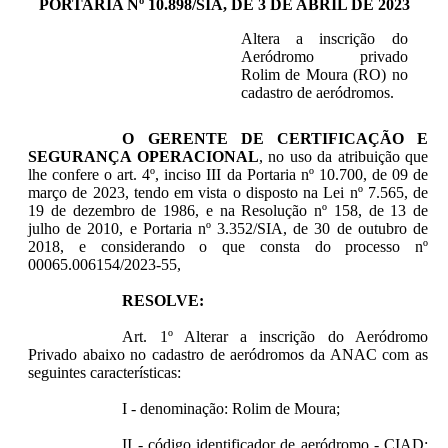
PORTARIA Nº 10.898/SIA, DE 3 DE ABRIL DE 2023
Altera a inscrição do
Aeródromo privado
Rolim de Moura (RO) no
cadastro de aeródromos.
O GERENTE DE CERTIFICAÇÃO E
SEGURANÇA OPERACIONAL
, no uso da atribuição que
lhe confere o art. 4º, inciso III da Portaria nº 10.700, de 09 de
março de 2023, tendo em vista o disposto na Lei nº 7.565, de
19 de dezembro de 1986, e na Resolução nº 158, de 13 de
julho de 2010, e Portaria nº 3.352/SIA, de 30 de outubro de
2018, e considerando o que consta do processo nº
00065.006154/2023-55,
RESOLVE:
Art. 1º Alterar a inscrição do Aeródromo
Privado abaixo no cadastro de aeródromos da ANAC com as
seguintes características:
I - denominação: Rolim de Moura;
II - código identificador de aeródromo - CIAD: