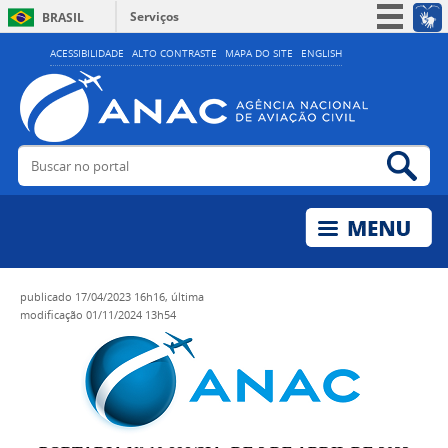
Serviços
BRASIL
Simplifique!
ACESSIBILIDADE
ALTO CONTRASTE
MAPA DO SITE
ENGLISH
Participe
Acesso à informação
Legislação
Buscar no portal
Bus
Canais
publicado
17/04/2023 16h16,
última
modificação
01/11/2024 13h54