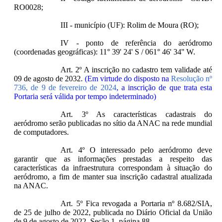
RO0028;
III - município (UF): Rolim de Moura (RO);
IV - ponto de referência do aeródromo
(coordenadas geográficas): 11° 39' 24' S / 061° 46' 34'' W.
Art. 2º A inscrição no cadastro tem validade até
09 de agosto de 2032.
(Em virtude do disposto na
Resolução nº
736, de 9 de fevereiro de 2024
, a inscrição de que trata esta
Portaria será válida por tempo indeterminado)
Art. 3º As características cadastrais do
aeródromo serão publicadas no sítio da ANAC na rede mundial
de computadores.
Art. 4º O interessado pelo aeródromo deve
garantir que as informações prestadas a respeito das
características da infraestrutura correspondam à situação do
aeródromo, a fim de manter sua inscrição cadastral atualizada
na ANAC.
Art. 5º Fica revogada a Portaria nº 8.682/SIA,
de 25 de julho de 2022, publicada no Diário Oficial da União
de 9 de agosto de 2022, Seção 1, página 88.