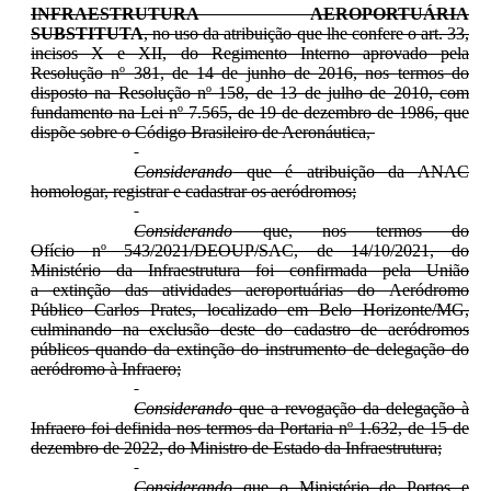
INFRAESTRUTURA AEROPORTUÁRIA
SUBSTITUTA
, no uso da atribuição que lhe confere o art. 33,
incisos X e XII, do Regimento Interno aprovado pela
Resolução nº 381, de 14 de junho de 2016, nos termos do
disposto na Resolução nº 158, de 13 de julho de 2010, com
fundamento na Lei nº 7.565, de 19 de dezembro de 1986, que
dispõe sobre o Código Brasileiro de Aeronáutica,
Considerando
que é atribuição da ANAC
homologar, registrar e cadastrar os aeródromos;
Considerando
que, nos termos do
Ofício nº 543/2021/DEOUP/SAC, de 14/10/2021, do
Ministério da Infraestrutura foi confirmada pela União
a extinção das atividades aeroportuárias do Aeródromo
Público Carlos Prates, localizado em Belo Horizonte/MG,
culminando na exclusão deste do cadastro de aeródromos
públicos quando da extinção do instrumento de delegação do
aeródromo à Infraero;
Considerando
que a revogação da delegação à
Infraero foi definida nos termos da Portaria nº 1.632, de 15 de
dezembro de 2022, do Ministro de Estado da Infraestrutura;
Considerando
que o Ministério de Portos e