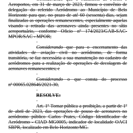
Aeroportos, em 31 de março de 2023, firmou o convênio de
delegação do referido Aeródromo ao Município de Belo
Horizonte para que, no prazo de até 60 (sessenta) dias, sejam
finalizadas as operações remanescentes, especialmente aquelas
visando a retirada das aeronaves ainda presentes no sítio
aeroportuário, conforme Oficio nº 174/2023/GAB-SAC-
MPOR/SAC - MPOR;
Considerando
que para o encerramento das
atividades de aviação civil no aeródromo, de forma
transitória, se faz necessária a sua manutenção no cadastro de
aeródromos para a realização de operações de decolagem de
aeronaves remanescentes; e
Considerando
o que consta do processo
nº 00065.028646/2021-30,
RESOLVE:
Art. 1º Tornar pública a proibição, a partir de 1º
de abril de 2023, das operações de pouso de aeronaves no
aeródromo público Carlos Prates, Código Identificador de
Aeródromo - CIAD MG0005, indicador de localidade OACI
SBPR, localizado em Belo Horizonte/MG.