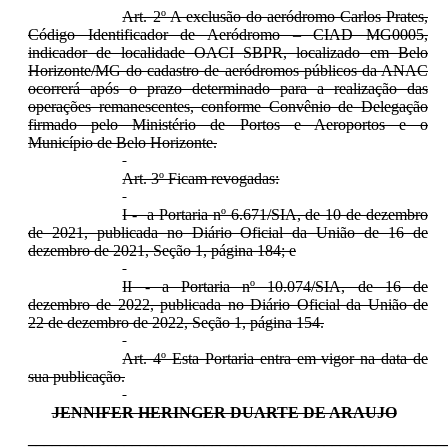
Art. 2º A exclusão do aeródromo Carlos Prates,
Código Identificador de Aeródromo – CIAD MG0005,
indicador de localidade OACI SBPR, localizado em Belo
Horizonte/MG do cadastro de aeródromos públicos da ANAC
ocorrerá após o prazo determinado para a realização das
operações remanescentes, conforme Convênio de Delegação
firmado pelo Ministério de Portos e Aeroportos e o
Município de Belo Horizonte.
Art. 3º Ficam revogadas:
I - a Portaria nº 6.671/SIA, de 10 de dezembro
de 2021, publicada no Diário Oficial da União de 16 de
dezembro de 2021, Seção 1, página 184; e
II - a Portaria nº 10.074/SIA, de 16 de
dezembro de 2022, publicada no Diário Oficial da União de
22 de dezembro de 2022, Seção 1, página 154.
Art. 4º Esta Portaria entra em vigor na data de
sua publicação.
JENNIFER HERINGER DUARTE DE ARAUJO
____________________________________________________