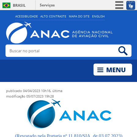
Serviços
BRASIL
Simplifique!
ACESSIBILIDADE
ALTO CONTRASTE
MAPA DO SITE
ENGLISH
Participe
Acesso à informação
Legislação
Buscar no portal
Bus
Canais
publicado
04/04/2023 10h16,
última
modificação
05/07/2023 19h28
(Revogado pela Portaria nº 11.810/SIA, de 03.07.2023)