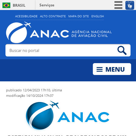
Serviços
BRASIL
Simplifique!
ACESSIBILIDADE
ALTO CONTRASTE
MAPA DO SITE
ENGLISH
Participe
Acesso à informação
Legislação
Buscar no portal
Bus
Canais
publicado
12/04/2023 17h10,
última
modificação
14/10/2024 17h37