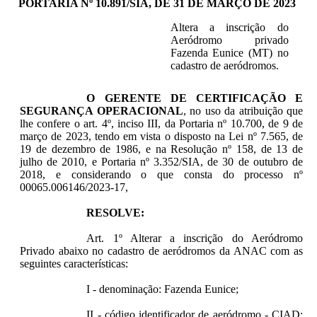
PORTARIA Nº 10.891/SIA, DE 31 DE MARÇO DE 2023
Altera a inscrição do
Aeródromo privado
Fazenda Eunice (MT) no
cadastro de aeródromos.
O GERENTE DE CERTIFICAÇÃO E
SEGURANÇA OPERACIONAL
, no uso da atribuição que
lhe confere o art. 4º, inciso III, da Portaria nº 10.700, de 9 de
março de 2023, tendo em vista o disposto na Lei nº 7.565, de
19 de dezembro de 1986, e na Resolução nº 158, de 13 de
julho de 2010, e Portaria nº 3.352/SIA, de 30 de outubro de
2018, e considerando o que consta do processo nº
00065.006146/2023-17,
RESOLVE:
Art. 1º Alterar a inscrição do Aeródromo
Privado abaixo no cadastro de aeródromos da ANAC com as
seguintes características:
I - denominação: Fazenda Eunice;
II - código identificador de aeródromo - CIAD: